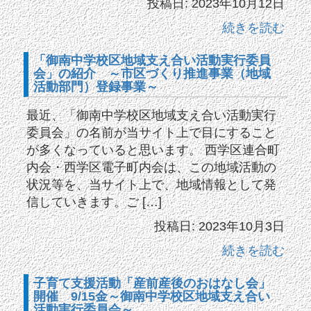
投稿日: 2023年10月12日
続きを読む
「御南中学校区地域支え合い活動実行委員
会」の紹介 ～市区づくり推進事業（地域
活動部門）登録事業～
最近、「御南中学校区地域支え合い活動実行
委員会」の名前が当サイト上で目にすること
が多くなっていると思います。 西学区連合町
内会・西学区電子町内会は、この地域活動の
状況等を、当サイト上で、地域情報として発
信していきます。ご […]
投稿日: 2023年10月3日
続きを読む
子育て支援活動「産前産後のおはなし会」
開催 9/15金～御南中学校区地域支え合い
活動実行委員会～