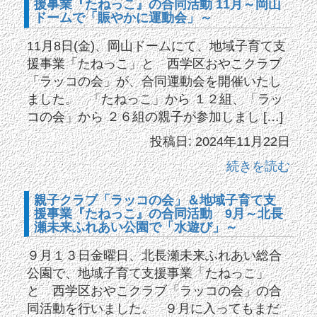
援事業『たねっこ』の合同活動 11月～岡山
ドームで「賑やかに運動会」～
11月8日(金)、岡山ドームにて、地域子育て支
援事業「たねっこ」と 西学区おやこクラブ
「ラッコの会」が、合同運動会を開催いたし
ました。 「たねっこ」から １２組、「ラッ
コの会」から ２６組の親子が参加しまし […]
投稿日: 2024年11月22日
続きを読む
親子クラブ「ラッコの会」＆地域子育て支
援事業『たねっこ』の合同活動 9月～北長
瀬未来ふれあい公園で「水遊び」～
９月１３日金曜日、北長瀬未来ふれあい総合
公園で、地域子育て支援事業「たねっこ」
と 西学区おやこクラブ「ラッコの会」の合
同活動を行いました。 ９月に入ってもまだ