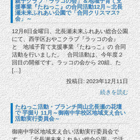
親子クラブ「ラッコの会」＆地域子育て支
援事業『たねっこ』の合同活動12月～北長
瀬未来ふれあい公園で「合同クリスマス?
会」～
12月8日金曜日、北長瀬未来ふれあい総合公園
にて、西学区おやこクラブ『ラッコの会』
と 地域子育て支援事業『たねっこ』の 合同
活動を行いました。 合同活動は、今年度２
回目の開催です。ラッコの会から 20組、た
[…]
投稿日: 2023年12月11日
続きを読む
たねっこ活動・ブランチ岡山北長瀬の花壇
で 芋掘り 11月～御南中学校区地域支え合い
活動実行委員会～
御南中学区地域支え合い活動実行委員会で
す。 「北長瀬未来ふれあい総合公園」で活