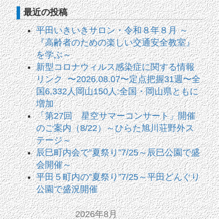
最近の投稿
平田いきいきサロン・令和８年８月 ～
『高齢者のための楽しい交通安全教室』
を学ぶ～
新型コロナウィルス感染症に関する情報
リンク 〜2026.08.07〜定点把握31週〜全
国6,332人岡山150人:全国・岡山県ともに
増加
「第27回 星空サマーコンサート」開催
のご案内（8/22）～ひらた旭川荘野外ス
テージ～
辰巳町内会で”夏祭り”7/25～辰巳公園で盛
会開催～
平田５町内の”夏祭り”7/25～平田どんぐり
公園で盛況開催
2026年8月