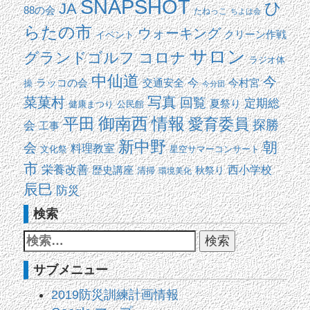
SNAPSHOT
ひ
JA
88の会
たねっこ
ちよは会
らたの市
ウォーキング
イベント
クリーン作戦
サロン
コロナ
グランドゴルフ
ラジオ体
中仙道
今
交通安全
今
ラッコの会
今村宮
操
今分団
写真
菜菓村
回覧
定期総
夏祭り
健康まつり
公民館
平田
御南西
情報
愛育委員
探勝
会
工事
新中野
朝
会
料理教室
文化祭
星空サマーコンサート
市
栄養改善
西小学校
歴史講座
清掃
秋祭り
環境美化
辰巳
防災
検索
サブメニュー
2019防災訓練計画情報