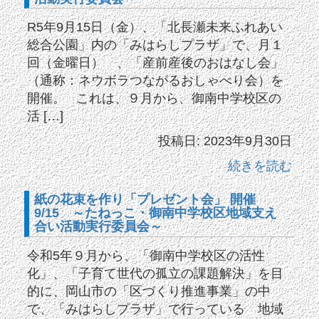
R5年9月15日（金）、「北長瀬未来ふれあい
総合公園」内の「みはらしプラザ」で、月１
回（金曜日） 、「産前産後のおはなし会」
（通称：ネウボラつながるおしゃべり会）を
開催。 これは、９月から、御南中学校区の
活 […]
投稿日: 2023年9月30日
続きを読む
紙の花束を作り「プレゼント会」 開催
9/15 ～たねっこ・御南中学校区地域支え
合い活動実行委員会～
令和5年９月から、「御南中学校区の活性
化」、「子育て世代の孤立の課題解決」を目
的に、岡山市の「区づくり推進事業」の中
で、「みはらしプラザ」で行っている 地域