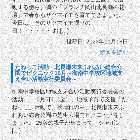
動する傍ら、隣の「ブランチ岡山北長瀬の花
壇」で春からサツマイモを育ててきました。
今日は、そのサツマイモ掘りの
日！・・・・・ お […]
投稿日: 2023年11月18日
続きを読む
たねっこ活動・北長瀬未来ふれあい総合公
園でピクニック10月～御南中学校区地域支
え合い活動実行委員会～
御南中学校区地域支え合い活動実行委員会の
活動。 10月6日（金）、地域子育て支援「た
ねっこ」活動で、秋晴れの中、北長瀬未来ふ
れあい総合公園の芝生広場でピクニックをし
ました。 25名の親子が集まって、シャボン
[…]