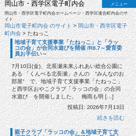
岡山市・西学区電子町内会
メニュー
岡山市・西学区電子町内会ホームページ・西学区連合町内会のサ
イト
岡山市電子町内会 のサイト
>
岡山市・西学区電子
町内会
>
たねっこ
地域子育て支援事業「たねっこ」と「ラッ
コの会」が合同水遊びを開催 /R8.7～愛育委
員お手伝い～
7月10日(金)、北長瀬未来ふれあい総合公園に
ある 「くんぺる北長瀬」さんの “みんなのお
部屋” で、地域子育て支援事業「たねっこ」
と西学区おやこクラブ「ラッコの会」の合同
水遊び を開催しました。 梅雨も明 […]
投稿日: 2026年7月13日
続きを読む
親子クラブ「ラッコの会」＆地域子育て支