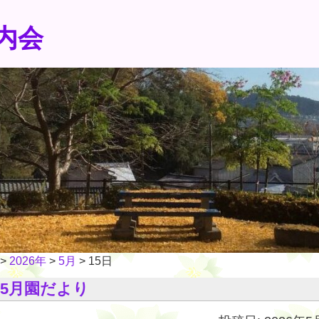
内会
>
2026年
>
5月
>
15日
5月園だより