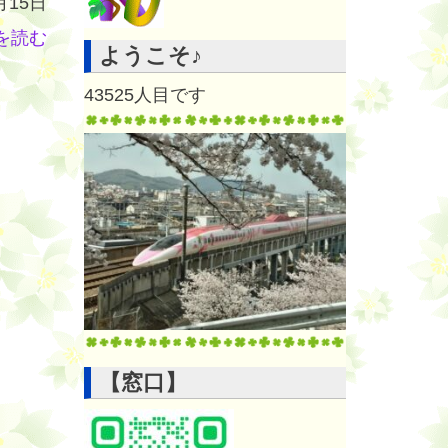
月15日
を読む
ようこそ♪
43525
人目です
【窓口】