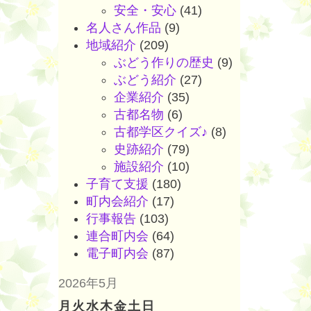
安全・安心
(41)
名人さん作品
(9)
地域紹介
(209)
ぶどう作りの歴史
(9)
ぶどう紹介
(27)
企業紹介
(35)
古都名物
(6)
古都学区クイズ♪
(8)
史跡紹介
(79)
施設紹介
(10)
子育て支援
(180)
町内会紹介
(17)
行事報告
(103)
連合町内会
(64)
電子町内会
(87)
2026年5月
月
火
水
木
金
土
日