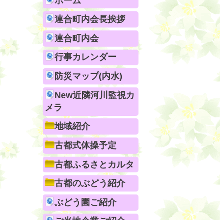
ホーム
連合町内会長挨拶
連合町内会
行事カレンダー
防災マップ(内水)
New近隣河川監視カ
メラ
地域紹介
古都式体操予定
古都ふるさとカルタ
古都のぶどう紹介
ぶどう園ご紹介