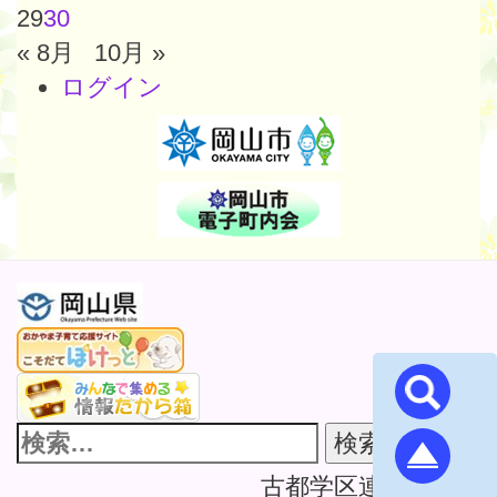
29
30
« 8月
10月 »
ログイン
古都学区連合町内会