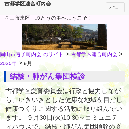
古都学区連合町内会
メニュー
岡山市東区 ぶどうの里へようこそ！
>
>
岡山市電子町内会 のサイト
古都学区連合町内会
>
2025年
9月
結核・肺がん集団検診
古都学区愛育委員会は行政と協力しなが
ら、いきいきとした健康な地域を目指し
健康づくりに関する活動に取り組んでい
ます。 ９月30日(火)10:30～コミュニテ
ィハウスで、結核・肺がん集団検診の受