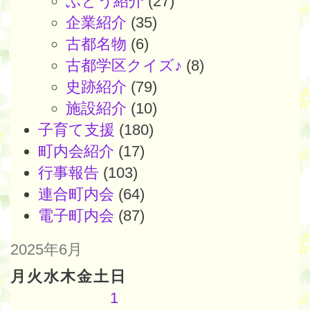
ぶどう紹介
(27)
企業紹介
(35)
古都名物
(6)
古都学区クイズ♪
(8)
史跡紹介
(79)
施設紹介
(10)
子育て支援
(180)
町内会紹介
(17)
行事報告
(103)
連合町内会
(64)
電子町内会
(87)
2025年6月
月
火
水
木
金
土
日
1