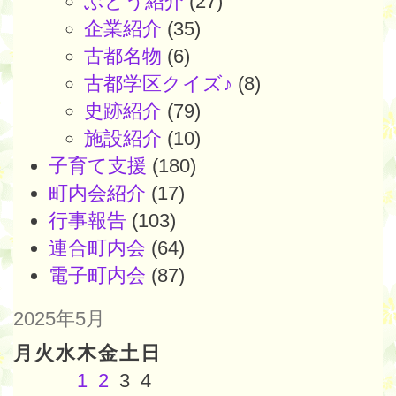
ぶどう紹介
(27)
企業紹介
(35)
古都名物
(6)
古都学区クイズ♪
(8)
史跡紹介
(79)
施設紹介
(10)
子育て支援
(180)
町内会紹介
(17)
行事報告
(103)
連合町内会
(64)
電子町内会
(87)
2025年5月
月
火
水
木
金
土
日
1
2
3
4