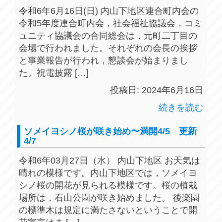
令和6年6月16日(日) 内山下地区連合町内会の
令和5年度連合町内会，社会福祉協議会，コミ
ュニティ協議会の合同総会は，元町二丁目の
会場で行われました。それぞれの会長の挨拶
と事業報告が行われ，懇談会が始まりまし
た。祝電披露 […]
投稿日: 2024年6月16日
続きを読む
ソメイヨシノ桜が咲き始め〜満開4/5 更新
4/7
令和6年03月27日（水） 内山下地区 お天気は
晴れの模様です。内山下地区では，ソメイヨ
シノ桜の開花が見られる模様です。桜の植栽
場所は，石山公園が咲き始めました。 後楽園
の標準木は規定に満たさないということで開