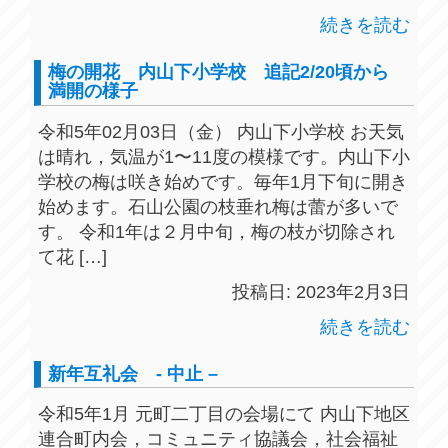
続きを読む
梅の開花 内山下小学校 追記2/20頃から
満開の様子
令和5年02月03日（金） 内山下小学校 お天気
は晴れ，気温が1〜11度の模様です。内山下小
学校の梅は咲き始めです。毎年1月下旬に開き
始めます。石山公園の枝垂れ梅は蕾が多いで
す。 令和1年は２月中旬，梅の枝が切除され
て花 […]
投稿日: 2023年2月3日
続きを読む
新年互礼会 - 中止 –
令和5年1月 元町二丁目の会場にて 内山下地区
連合町内会，コミュニティ協議会，社会福祉