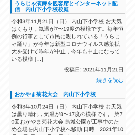
うらじゃ演舞を観客席とインターネット配
信 内山下小学校校庭
令和3年11月21日（日） 内山下小学校 お天気
はくもり，気温が7〜19度の模様です。毎年恒
例の行事として市民に親しれている「うらじ
ゃ踊り」が今年は新型コロナウィルス感染拡
大を受けて昨年が中止，今年も中止になって
いる模様 […]
投稿日: 2021年11月21日
続きを読む
おかやま菊花大会 内山下小学校
令和3年10月24日（日） 内山下小学校 お天気
は曇り晴れ，気温が8〜17度の模様です。 第7
0回おかやま菊花大会 烏城公園が工事中のた
め会場を内山下小学校へ移動 日時 2021年10