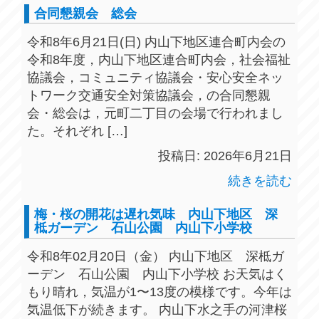
合同懇親会 総会
令和8年6月21日(日) 内山下地区連合町内会の
令和8年度，内山下地区連合町内会，社会福祉
協議会，コミュニティ協議会・安心安全ネッ
トワーク交通安全対策協議会，の合同懇親
会・総会は，元町二丁目の会場で行われまし
た。それぞれ […]
投稿日: 2026年6月21日
続きを読む
梅・桜の開花は遅れ気味 内山下地区 深
柢ガーデン 石山公園 内山下小学校
令和8年02月20日（金） 内山下地区 深柢ガ
ーデン 石山公園 内山下小学校 お天気はく
もり晴れ，気温が1〜13度の模様です。今年は
気温低下が続きます。 内山下水之手の河津桜