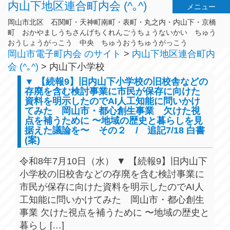
内山下地区連合町内会 (^｡^)
メニュー
岡山市北区 石関町・天神町南町・表町・丸之内・内山下・京橋
町 おかやましうちさんげちくれんごうちょうないかい ちゅう
おうしょうがっこう 中央 ちゅうおうちゅうがっこう
岡山市電子町内会 のサイト
>
内山下地区連合町内
会 (^｡^)
>
内山下小学校
▼ 【続報9】旧内山下小学校の旧校舎などの
存廃を含む検討事業に市民が保存に向けた
資料を明示したのでAI人工知能に問いかけ
てみた 岡山市・都心創生事業 欠けた視
点を補うために 〜地域の歴史と暮らしを見
据えた議論を〜 その２ / 追記7/18 白書
(案)
令和8年7月10日（水） ▼ 【続報9】旧内山下
小学校の旧校舎などの存廃を含む検討事業に
市民が保存に向けた資料を明示したのでAI人
工知能に問いかけてみた 岡山市・都心創生
事業 欠けた視点を補うために 〜地域の歴史と
暮らし […]