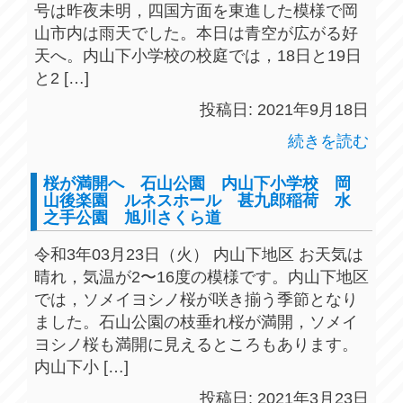
号は昨夜未明，四国方面を東進した模様で岡
山市内は雨天でした。本日は青空が広がる好
天へ。内山下小学校の校庭では，18日と19日
と2 […]
投稿日: 2021年9月18日
続きを読む
桜が満開へ 石山公園 内山下小学校 岡
山後楽園 ルネスホール 甚九郎稲荷 水
之手公園 旭川さくら道
令和3年03月23日（火） 内山下地区 お天気は
晴れ，気温が2〜16度の模様です。内山下地区
では，ソメイヨシノ桜が咲き揃う季節となり
ました。石山公園の枝垂れ桜が満開，ソメイ
ヨシノ桜も満開に見えるところもあります。
内山下小 […]
投稿日: 2021年3月23日