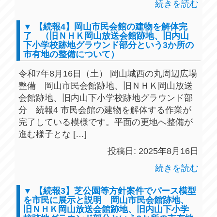
続きを読む
▼ 【続報4】岡山市民会館の建物を解体完
了 （旧ＮＨＫ岡山放送会館跡地、旧内山
下小学校跡地グラウンド部分という3か所の
市有地の整備について）
令和7年8月16日（土） 岡山城西の丸周辺広場
整備 岡山市民会館跡地、旧ＮＨＫ岡山放送
会館跡地、旧内山下小学校跡地グラウンド部
分 続報4 市民会館の建物を解体する作業が
完了している模様です。平面の更地へ整備が
進む様子とな […]
投稿日: 2025年8月16日
続きを読む
▼ 【続報3】芝公園等方針案件でパース模型
を市民に展示と説明 岡山市民会館跡地、
旧ＮＨＫ岡山放送会館跡地、旧内山下小学