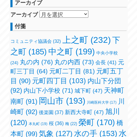
アーカイブ
アーカイブ
付箋
上之町
(232)
下
コミュニティ協議会
(32)
之町
(185)
中之町
(199)
中央小学校
丸の内
(76)
丸の内西
(73)
元
会長
(41)
(24)
元町五丁
元町二丁目
(81)
町三丁目
(64)
元町四丁目
(103)
目
(90)
内山下分団
(92)
天神町
内山下小学校
(71)
城下町
(47)
岡山市
(193)
南町
(91)
川
川崎医科大学
(17)
旭川
崎町
(92)
新西大寺町
(47)
後楽園
(37)
榮町
(170)
(120)
橋
桜
(36)
梅
(22)
本丸町
(19)
水の手
(153)
水
気象
(127)
本町
(99)