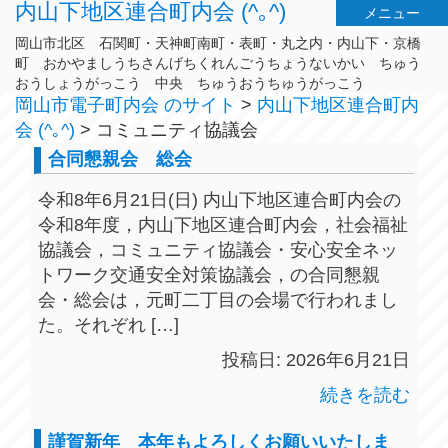
内山下地区連合町内会 (^｡^)
メニュー
岡山市北区 石関町・天神町南町・表町・丸之内・内山下・京橋
町 おかやましうちさんげちくれんごうちょうないかい ちゅう
おうしょうがっこう 中央 ちゅうおうちゅうがっこう
岡山市電子町内会 のサイト
>
内山下地区連合町内
会 (^｡^)
>
コミュニティ協議会
合同懇親会 総会
令和8年6月21日(日) 内山下地区連合町内会の
令和8年度，内山下地区連合町内会，社会福祉
協議会，コミュニティ協議会・安心安全ネッ
トワーク交通安全対策協議会，の合同懇親
会・総会は，元町二丁目の会場で行われまし
た。それぞれ […]
投稿日: 2026年6月21日
続きを読む
謹賀新年 本年もよろしくお願いいたしま