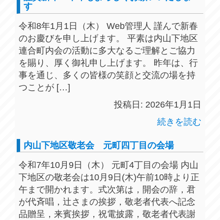
す
令和8年1月1日（木） Web管理人 謹んで新春
のお慶びを申し上げます。 平素は内山下地区
連合町内会の活動に多大なるご理解とご協力
を賜り、厚く御礼申し上げます。 昨年は、行
事を通じ、多くの皆様の笑顔と交流の場を持
つことが […]
投稿日: 2026年1月1日
続きを読む
内山下地区敬老会 元町四丁目の会場
令和7年10月9日（木） 元町4丁目の会場 内山
下地区の敬老会は10月9日(木)午前10時より正
午まで開かれます。式次第は，開会の辞，君
が代斉唱，辻さまの挨拶，敬老者代表へ記念
品贈呈，来賓挨拶，祝電披露，敬老者代表謝