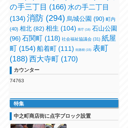
の手三丁目
(166)
水の手二丁目
消防
(294)
(134)
烏城公園
(90)
町内
相生
(104)
石山公園
相北
(82)
(40)
県庁
(16)
紙屋
石関町
(118)
(96)
社会福祉協議会
(31)
表町
町
(154)
船着町
(111)
街路樹
(15)
(188)
西大寺町
(170)
カウンター
74763
特集
中之町商店街に点字ブロック設置