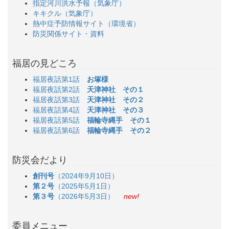
指定河川洪水予報（気象庁）
キキクル（気象庁）
熱中症予防情報サイト（環境省）
防災関係サイト・資料
福居の見どころ
福居夜話第1話
お塚様
福居夜話第2話
天津神社 その１
福居夜話第3話
天津神社 その２
福居夜話第4話
天津神社 その３
福居夜話第5話
福輪寺縄手 その１
福居夜話第6話
福輪寺縄手 その２
防災会だより
創刊号
（2024年9月10日）
第２号
（2025年5月1日）
第３号
（2026年5月3日）
new!
委員メニュー