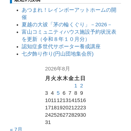
あつまれ！レインボーアットホームの開
催
夏越の大祓「茅の輪くぐり」－2026－
富山コミュニティハウス施設予約状況表
を更新（令和８年１０月分）
認知症多世代サポーター養成講座
七夕飾り作り(円山団地集会所)
2026年8月
月
火
水
木
金
土
日
1
2
3
4
5
6
7
8
9
10
11
12
13
14
15
16
17
18
19
20
21
22
23
24
25
26
27
28
29
30
31
« 7月