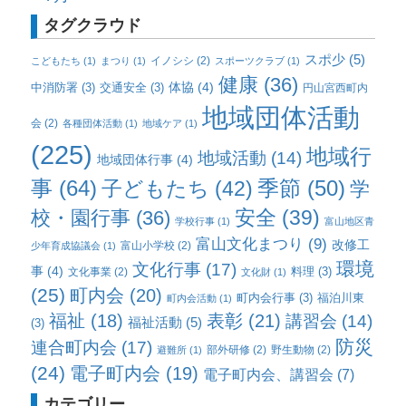
タグクラウド
スポ少
(5)
イノシシ
(2)
こどもたち
(1)
まつり
(1)
スポーツクラブ
(1)
健康
(36)
体協
(4)
中消防署
(3)
交通安全
(3)
円山宮西町内
地域団体活動
会
(2)
各種団体活動
(1)
地域ケア
(1)
(225)
地域行
地域活動
(14)
地域団体行事
(4)
事
(64)
子どもたち
(42)
季節
(50)
学
校・園行事
(36)
安全
(39)
学校行事
(1)
富山地区青
富山文化まつり
(9)
改修工
富山小学校
(2)
少年育成協議会
(1)
環境
文化行事
(17)
事
(4)
料理
(3)
文化事業
(2)
文化財
(1)
(25)
町内会
(20)
町内会行事
(3)
福泊川東
町内会活動
(1)
福祉
(18)
表彰
(21)
講習会
(14)
福祉活動
(5)
(3)
防災
連合町内会
(17)
部外研修
(2)
野生動物
(2)
避難所
(1)
(24)
電子町内会
(19)
電子町内会、講習会
(7)
カテゴリー