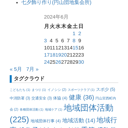
七夕飾り作り(円山団地集会所)
2024年6月
月
火
水
木
金
土
日
1
2
3
4
5
6
7
8
9
10
11
12
13
14
15
16
17
18
19
20
21
22
23
24
25
26
27
28
29
30
« 5月
7月 »
タグクラウド
スポ少
(5)
イノシシ
(2)
こどもたち
(1)
まつり
(1)
スポーツクラブ
(1)
健康
(36)
体協
(4)
中消防署
(3)
交通安全
(3)
円山宮西町内
地域団体活動
会
(2)
各種団体活動
(1)
地域ケア
(1)
(225)
地域行
地域活動
(14)
地域団体行事
(4)