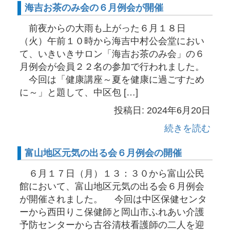
海吉お茶のみ会の６月例会が開催
前夜からの大雨も上がった６月１８日
（火）午前１０時から海吉中村公会堂におい
て、いきいきサロン「海吉お茶のみ会」の６
月例会が会員２２名の参加で行われました。
今回は「健康講座～夏を健康に過ごすため
に～」と題して、中区包 […]
投稿日: 2024年6月20日
続きを読む
富山地区元気の出る会６月例会の開催
６月１７日（月）１３：３０から富山公民
館において、富山地区元気の出る会６月例会
が開催されました。 今回は中区保健センタ
ーから西田りこ保健師と岡山市ふれあい介護
予防センターから古谷清枝看護師の二人を迎