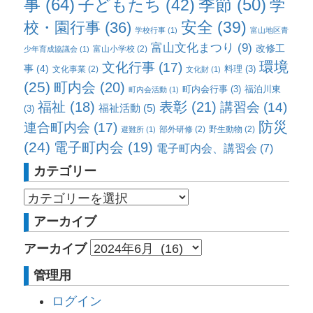
事
(64)
子どもたち
(42)
季節
(50)
学
校・園行事
(36)
安全
(39)
学校行事
(1)
富山地区青
富山文化まつり
(9)
改修工
富山小学校
(2)
少年育成協議会
(1)
環境
文化行事
(17)
事
(4)
料理
(3)
文化事業
(2)
文化財
(1)
(25)
町内会
(20)
町内会行事
(3)
福泊川東
町内会活動
(1)
福祉
(18)
表彰
(21)
講習会
(14)
福祉活動
(5)
(3)
防災
連合町内会
(17)
部外研修
(2)
野生動物
(2)
避難所
(1)
(24)
電子町内会
(19)
電子町内会、講習会
(7)
カテゴリー
アーカイブ
アーカイブ
管理用
ログイン