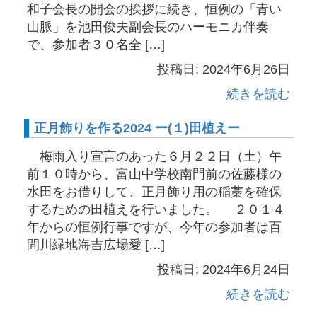
和子会長の開会の挨拶に続き、恒例の「青い
山脈」を池田俊夫副会長のハーモニカ伴奏
で、参加者３０名全 […]
投稿日: 2024年6月26日
続きを読む
正月飾りを作る2024 ー(１)田植えー
梅雨入り宣言のあった６月２２日（土）午
前１０時から、富山中学校南門前の佐藤様の
水田をお借りして、正月飾り用の稲藁を確保
するための田植えを行いました。 ２０１４
年からの恒例行事ですが、今年の参加者は百
間川緑地海吉広場愛 […]
投稿日: 2024年6月24日
続きを読む