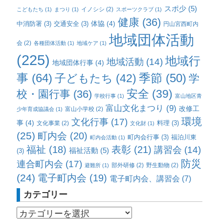
スポ少
(5)
イノシシ
(2)
こどもたち
(1)
まつり
(1)
スポーツクラブ
(1)
健康
(36)
体協
(4)
中消防署
(3)
交通安全
(3)
円山宮西町内
地域団体活動
会
(2)
各種団体活動
(1)
地域ケア
(1)
(225)
地域行
地域活動
(14)
地域団体行事
(4)
事
(64)
子どもたち
(42)
季節
(50)
学
校・園行事
(36)
安全
(39)
学校行事
(1)
富山地区青
富山文化まつり
(9)
改修工
富山小学校
(2)
少年育成協議会
(1)
環境
文化行事
(17)
事
(4)
料理
(3)
文化事業
(2)
文化財
(1)
(25)
町内会
(20)
町内会行事
(3)
福泊川東
町内会活動
(1)
福祉
(18)
表彰
(21)
講習会
(14)
福祉活動
(5)
(3)
防災
連合町内会
(17)
部外研修
(2)
野生動物
(2)
避難所
(1)
(24)
電子町内会
(19)
電子町内会、講習会
(7)
カテゴリー