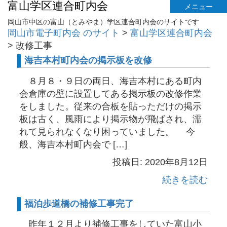
富山学区連合町内会
メニュー
岡山市中区の富山（とみやま）学区連合町内会のサイトです
岡山市電子町内会 のサイト
>
富山学区連合町内会
>
改修工事
海吉本村町内会の掲示板を改修
８月８・９日の両日、海吉本村にある町内
会倉庫の壁に設置してある掲示板の改修作業
をしました。従来の合板を貼っただけの掲示
板は古く、風雨により掲示物が飛ばされ、濡
れて見られなくなり困っていました。 今
般、海吉本村町内会で […]
投稿日: 2020年8月12日
続きを読む
福泊歩道橋の補修工事完了
昨年１２月より補修工事をしていた富山小