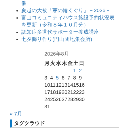
催
夏越の大祓「茅の輪くぐり」－2026－
富山コミュニティハウス施設予約状況表
を更新（令和８年１０月分）
認知症多世代サポーター養成講座
七夕飾り作り(円山団地集会所)
2026年8月
月
火
水
木
金
土
日
1
2
3
4
5
6
7
8
9
10
11
12
13
14
15
16
17
18
19
20
21
22
23
24
25
26
27
28
29
30
31
« 7月
タグクラウド