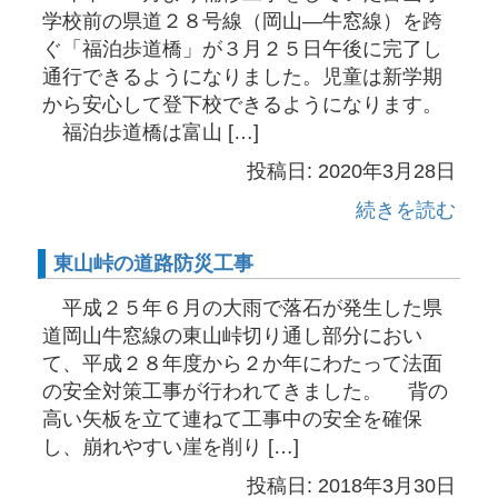
学校前の県道２８号線（岡山―牛窓線）を跨
ぐ「福泊歩道橋」が３月２５日午後に完了し
通行できるようになりました。児童は新学期
から安心して登下校できるようになります。
福泊歩道橋は富山 […]
投稿日: 2020年3月28日
続きを読む
東山峠の道路防災工事
平成２５年６月の大雨で落石が発生した県
道岡山牛窓線の東山峠切り通し部分におい
て、平成２８年度から２か年にわたって法面
の安全対策工事が行われてきました。 背の
高い矢板を立て連ねて工事中の安全を確保
し、崩れやすい崖を削り […]
投稿日: 2018年3月30日