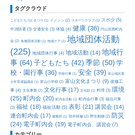
タグクラウド
スポ少
(5)
イノシシ
(2)
こどもたち
(1)
まつり
(1)
スポーツクラブ
(1)
健康
(36)
体協
(4)
中消防署
(3)
交通安全
(3)
円山宮西町内
地域団体活動
会
(2)
各種団体活動
(1)
地域ケア
(1)
(225)
地域行
地域活動
(14)
地域団体行事
(4)
事
(64)
子どもたち
(42)
季節
(50)
学
校・園行事
(36)
安全
(39)
学校行事
(1)
富山地区青
富山文化まつり
(9)
改修工
富山小学校
(2)
少年育成協議会
(1)
環境
文化行事
(17)
事
(4)
料理
(3)
文化事業
(2)
文化財
(1)
(25)
町内会
(20)
町内会行事
(3)
福泊川東
町内会活動
(1)
福祉
(18)
表彰
(21)
講習会
(14)
福祉活動
(5)
(3)
防災
連合町内会
(17)
部外研修
(2)
野生動物
(2)
避難所
(1)
(24)
電子町内会
(19)
電子町内会、講習会
(7)
カテゴリー