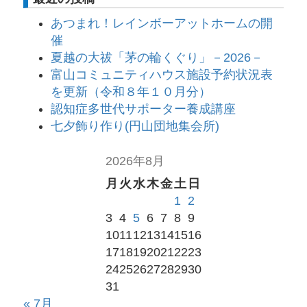
あつまれ！レインボーアットホームの開
催
夏越の大祓「茅の輪くぐり」－2026－
富山コミュニティハウス施設予約状況表
を更新（令和８年１０月分）
認知症多世代サポーター養成講座
七夕飾り作り(円山団地集会所)
2026年8月
月
火
水
木
金
土
日
1
2
3
4
5
6
7
8
9
10
11
12
13
14
15
16
17
18
19
20
21
22
23
24
25
26
27
28
29
30
31
« 7月