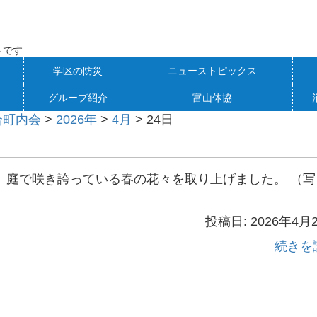
トです
学区の防災
ニューストピックス
グループ紹介
富山体協
合町内会
>
2026年
>
4月
>
24日
）
庭で咲き誇っている春の花々を取り上げました。 （写
投稿日: 2026年4月
続きを