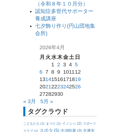
（令和８年１０月分）
認知症多世代サポーター
養成講座
七夕飾り作り(円山団地集
会所)
2026年4月
月
火
水
木
金
土
日
1
2
3
4
5
6
7
8
9
10
11
12
13
14
15
16
17
18
19
20
21
22
23
24
25
26
27
28
29
30
« 3月
5月 »
タグクラウド
イノシシ
(2)
こどもたち
(1)
まつり
(1)
スポーツ
スポ少
(5)
中消防署
(3)
交通安
クラブ
(1)