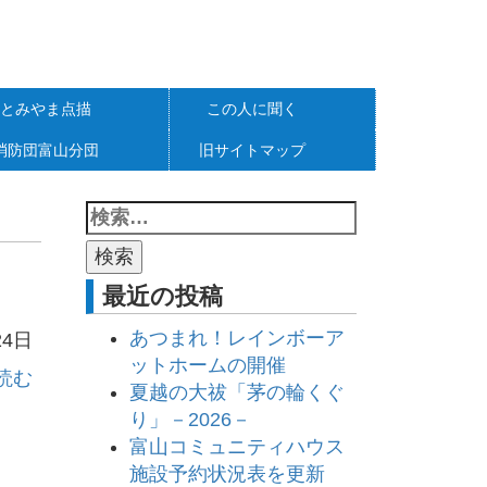
とみやま点描
この人に聞く
消防団富山分団
旧サイトマップ
最近の投稿
あつまれ！レインボーア
24日
ットホームの開催
読む
夏越の大祓「茅の輪くぐ
り」－2026－
富山コミュニティハウス
施設予約状況表を更新