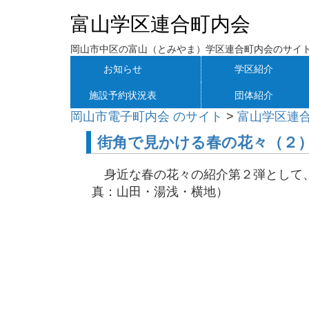
富山学区連合町内会
岡山市中区の富山（とみやま）学区連合町内会のサイ
お知らせ
学区紹介
施設予約状況表
団体紹介
岡山市電子町内会 のサイト
>
富山学区連
街角で見かける春の花々（２
身近な春の花々の紹介第２弾として、
真：山田・湯浅・横地）