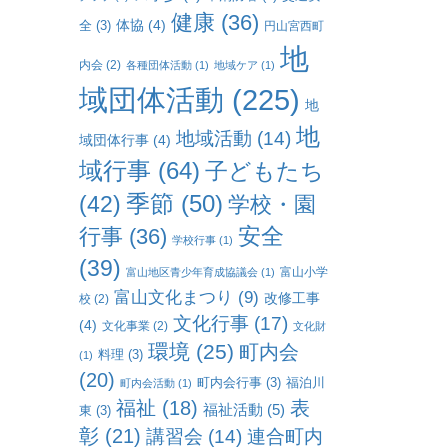
健康
(36)
体協
(4)
全
(3)
円山宮西町
地
内会
(2)
各種団体活動
(1)
地域ケア
(1)
域団体活動
(225)
地
地
地域活動
(14)
域団体行事
(4)
域行事
(64)
子どもたち
(42)
季節
(50)
学校・園
行事
(36)
安全
学校行事
(1)
(39)
富山小学
富山地区青少年育成協議会
(1)
富山文化まつり
(9)
改修工事
校
(2)
文化行事
(17)
(4)
文化事業
(2)
文化財
環境
(25)
町内会
料理
(3)
(1)
(20)
町内会行事
(3)
福泊川
町内会活動
(1)
福祉
(18)
表
福祉活動
(5)
東
(3)
彰
(21)
連合町内
講習会
(14)