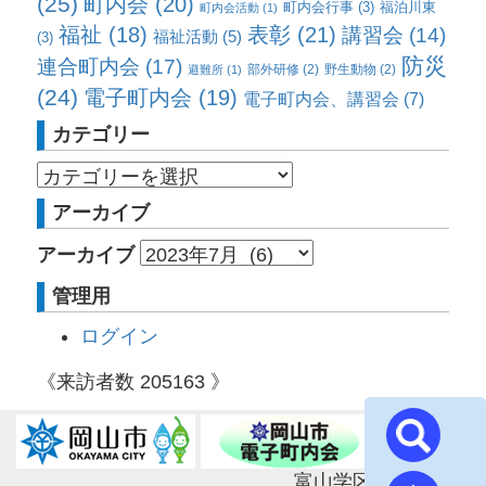
(25)
町内会
(20)
町内会行事
(3)
福泊川東
町内会活動
(1)
福祉
(18)
表彰
(21)
講習会
(14)
福祉活動
(5)
(3)
防災
連合町内会
(17)
部外研修
(2)
野生動物
(2)
避難所
(1)
(24)
電子町内会
(19)
電子町内会、講習会
(7)
カテゴリー
アーカイブ
アーカイブ
管理用
ログイン
《来訪者数
205163
》
富山学区連合町内会