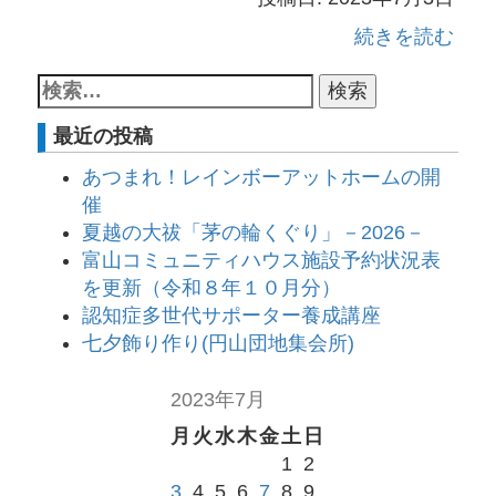
続きを読む
最近の投稿
あつまれ！レインボーアットホームの開
催
夏越の大祓「茅の輪くぐり」－2026－
富山コミュニティハウス施設予約状況表
を更新（令和８年１０月分）
認知症多世代サポーター養成講座
七夕飾り作り(円山団地集会所)
2023年7月
月
火
水
木
金
土
日
1
2
3
4
5
6
7
8
9