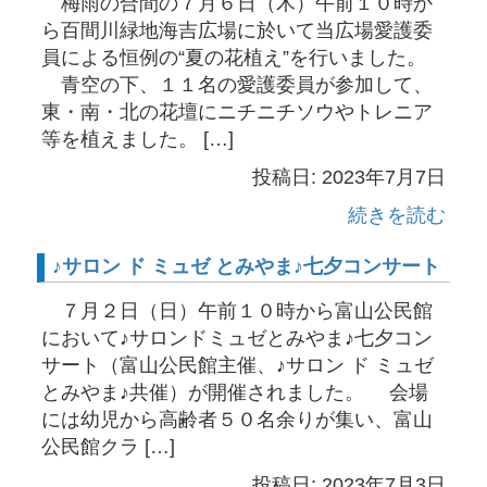
梅雨の合間の７月６日（木）午前１０時か
ら百間川緑地海吉広場に於いて当広場愛護委
員による恒例の“夏の花植え”を行いました。
青空の下、１１名の愛護委員が参加して、
東・南・北の花壇にニチニチソウやトレニア
等を植えました。 […]
投稿日: 2023年7月7日
続きを読む
♪サロン ド ミュゼ とみやま♪七夕コンサート
７月２日（日）午前１０時から富山公民館
において♪サロンドミュゼとみやま♪七夕コン
サート（富山公民館主催、♪サロン ド ミュゼ
とみやま♪共催）が開催されました。 会場
には幼児から高齢者５０名余りが集い、富山
公民館クラ […]
投稿日: 2023年7月3日