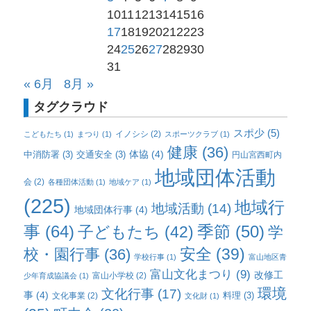
10
11
12
13
14
15
16
17
18
19
20
21
22
23
24
25
26
27
28
29
30
31
« 6月
8月 »
タグクラウド
スポ少
(5)
イノシシ
(2)
こどもたち
(1)
まつり
(1)
スポーツクラブ
(1)
健康
(36)
体協
(4)
中消防署
(3)
交通安全
(3)
円山宮西町内
地域団体活動
会
(2)
各種団体活動
(1)
地域ケア
(1)
(225)
地域行
地域活動
(14)
地域団体行事
(4)
事
(64)
子どもたち
(42)
季節
(50)
学
校・園行事
(36)
安全
(39)
学校行事
(1)
富山地区青
富山文化まつり
(9)
改修工
富山小学校
(2)
少年育成協議会
(1)
環境
文化行事
(17)
事
(4)
料理
(3)
文化事業
(2)
文化財
(1)