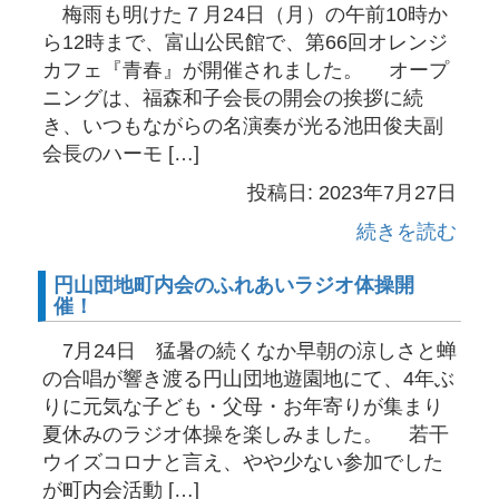
梅雨も明けた７月24日（月）の午前10時か
ら12時まで、富山公民館で、第66回オレンジ
カフェ『青春』が開催されました。 オープ
ニングは、福森和子会長の開会の挨拶に続
き、いつもながらの名演奏が光る池田俊夫副
会長のハーモ […]
投稿日: 2023年7月27日
続きを読む
円山団地町内会のふれあいラジオ体操開
催！
7月24日 猛暑の続くなか早朝の涼しさと蝉
の合唱が響き渡る円山団地遊園地にて、4年ぶ
りに元気な子ども・父母・お年寄りが集まり
夏休みのラジオ体操を楽しみました。 若干
ウイズコロナと言え、やや少ない参加でした
が町内会活動 […]