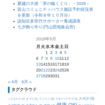
夏越の大祓「茅の輪くぐり」－2026－
富山コミュニティハウス施設予約状況表
を更新（令和８年１０月分）
認知症多世代サポーター養成講座
七夕飾り作り(円山団地集会所)
2019年5月
月
火
水
木
金
土
日
1
2
3
4
5
6
7
8
9
10
11
12
13
14
15
16
17
18
19
20
21
22
23
24
25
26
27
28
29
30
31
« 4月
6月 »
タグクラウド
スポ少
(5)
イノシシ
(2)
こどもたち
(1)
まつり
(1)
スポーツクラブ
(1)
健康
(36)