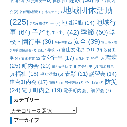
体協
(4)
中消防署
(3)
交通安全
(3)
円山宮西町内
地域団体活動
会
(2)
各種団体活動
(1)
地域ケア
(1)
(225)
地域行
地域活動
(14)
地域団体行事
(4)
事
(64)
子どもたち
(42)
季節
(50)
学
校・園行事
(36)
安全
(39)
学校行事
(1)
富山地区青
富山文化まつり
(9)
改修工
富山小学校
(2)
少年育成協議会
(1)
環境
文化行事
(17)
事
(4)
料理
(3)
文化事業
(2)
文化財
(1)
(25)
町内会
(20)
町内会行事
(3)
福泊川東
町内会活動
(1)
福祉
(18)
表彰
(21)
講習会
(14)
福祉活動
(5)
(3)
防災
連合町内会
(17)
部外研修
(2)
野生動物
(2)
避難所
(1)
(24)
電子町内会
(19)
電子町内会、講習会
(7)
カテゴリー
アーカイブ