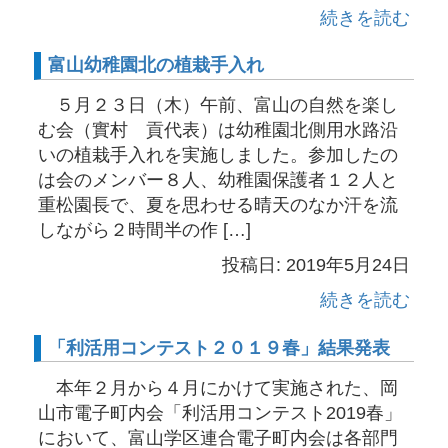
続きを読む
富山幼稚園北の植栽手入れ
５月２３日（木）午前、富山の自然を楽し
む会（實村 貢代表）は幼稚園北側用水路沿
いの植栽手入れを実施しました。参加したの
は会のメンバー８人、幼稚園保護者１２人と
重松園長で、夏を思わせる晴天のなか汗を流
しながら２時間半の作 […]
投稿日: 2019年5月24日
続きを読む
「利活用コンテスト２０１９春」結果発表
本年２月から４月にかけて実施された、岡
山市電子町内会「利活用コンテスト2019春」
において、富山学区連合電子町内会は各部門