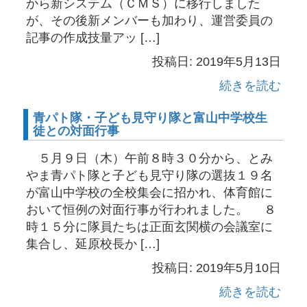
から新システム（ＣＭＳ）に移行しました
が、その後新メンバーも加わり、運営委員の
記事の作成技量アッ […]
投稿日: 2019年5月13日
続きを読む
青パト隊・子ども見守り隊と富山中学校生
徒との対面行事
５月９日（木）午前８時３０分から、とみ
やま青パト隊と子ども見守り隊の選抜１９名
が富山中学校の全校集会に招かれ、体育館に
おいて恒例の対面行事が行われました。 ８
時１５分に隊員たちは正面玄関横の会議室に
集合し、延原校長か […]
投稿日: 2019年5月10日
続きを読む