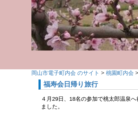
岡山市電子町内会 のサイト
>
桃園町内会
福寿会日帰り旅行
４月29日、18名の参加で桃太郎温泉
ました。