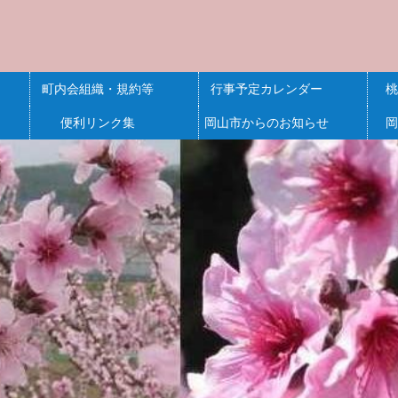
町内会組織・規約等
行事予定カレンダー
桃
便利リンク集
岡山市からのお知らせ
岡