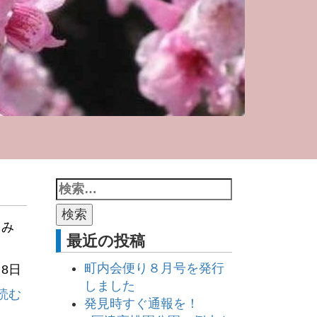
しみ
最近の投稿
町内会便り８月号を発行
月8日
しました
読む
発見時すぐ通報を！