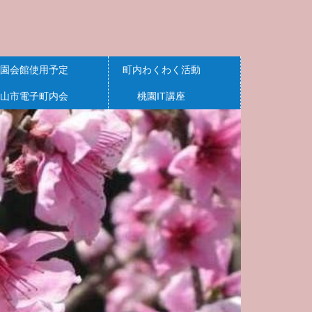
園会館使用予定
町内わくわく活動
山市電子町内会
桃園IT講座