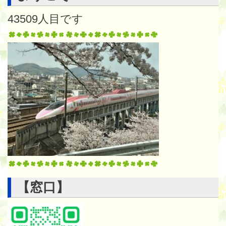
43509
人目です
【窓口】