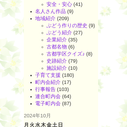
安全・安心
(41)
名人さん作品
(9)
地域紹介
(209)
ぶどう作りの歴史
(9)
ぶどう紹介
(27)
企業紹介
(35)
古都名物
(6)
古都学区クイズ♪
(8)
史跡紹介
(79)
施設紹介
(10)
子育て支援
(180)
町内会紹介
(17)
行事報告
(103)
連合町内会
(64)
電子町内会
(87)
2024年10月
月
火
水
木
金
土
日