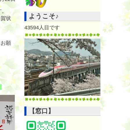
す。
ようこそ♪
年賀状
43594
人目です
くお願
。
【窓口】