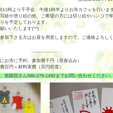
）午前11時より千手会、午後1時半よりお寺カフェを行いま
写経や塗り絵の他、ご希望の方には切り絵やハンコで
りを予定しております。
願いいたします(
^^
)
参加下さる方はお昼を用意しますので、ご連絡よろし
にお寺に予約、参加費千円（昼食込み）
費百円＋材料実費（百円程度）
慈眼院さん086-279-1492までお問い合わせください