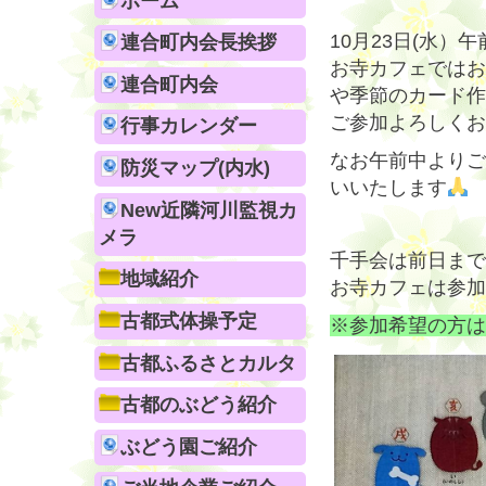
ホーム
10月23日(水
連合町内会長挨拶
お寺カフェではお
連合町内会
や季節のカード作
ご参加よろしくお
行事カレンダー
なお午前中よりご
防災マップ(内水)
いいたします
New近隣河川監視カ
メラ
千手会は前日まで
地域紹介
お寺カフェは参加
古都式体操予定
※参加希望の方は、
古都ふるさとカルタ
古都のぶどう紹介
ぶどう園ご紹介