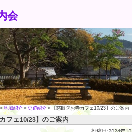
内会
>
地域紹介
>
史跡紹介
>
【慈眼院お寺カフェ10/23】のご案内
カフェ10/23】のご案内
投稿日:2024年1