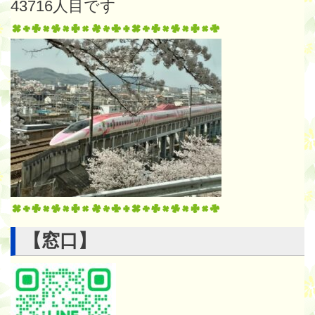
43716
人目です
【窓口】