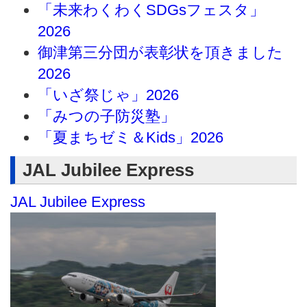
「未来わくわくSDGsフェスタ」
2026
御津第三分団が表彰状を頂きました
2026
「いざ祭じゃ」2026
「みつの子防災塾」
「夏まちゼミ＆Kids」2026
JAL Jubilee Express
JAL Jubilee Express