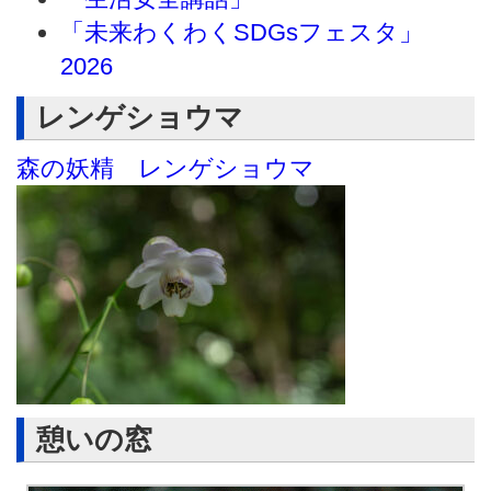
「未来わくわくSDGsフェスタ」
2026
レンゲショウマ
森の妖精 レンゲショウマ
憩いの窓