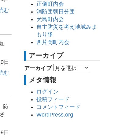
正儀町内会
読む
消防団朝日分団
犬島町内会
自主防災を考え地域みま
もり隊
西片岡町内会
加
アーカイブ
20日
アーカイブ
読む
メタ情報
ログイン
投稿フィード
、防
コメントフィード
さ
WordPress.org
19日