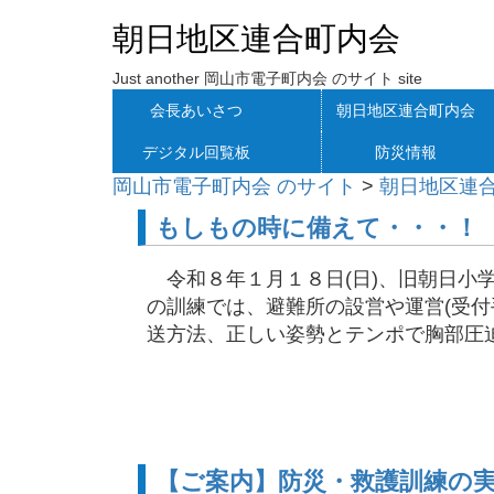
朝日地区連合町内会
Just another 岡山市電子町内会 のサイト site
会長あいさつ
朝日地区連合町内会
デジタル回覧板
防災情報
岡山市電子町内会 のサイト
>
朝日地区連
もしもの時に備えて・・・！
令和８年１月１８日(日)、旧朝日小
の訓練では、避難所の設営や運営(受付
送方法、正しい姿勢とテンポで胸部圧迫 
【ご案内】防災・救護訓練の