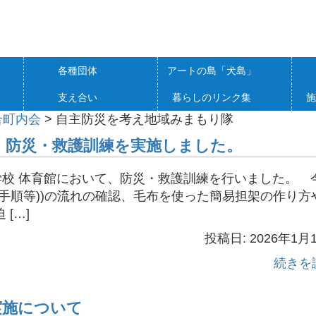
各種団体
アートの島「犬島」
支え合い
暮らしのリンク集
施
合町内会
>
自主防災を考え地域みまもり隊
 防災・救護訓練を実施しました。
学校 体育館において、防災・救護訓練を行いました。 
手順等))の流れの確認、毛布を使った簡易担架の作り方
[…]
投稿日: 2026年1月
続きを
実施について