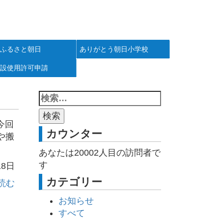
ふるさと朝日
ありがとう朝日小学校
設使用許可申請
今回
カウンター
や搬
あなたは
20002
人目の訪問者で
す
18日
カテゴリー
読む
お知らせ
すべて