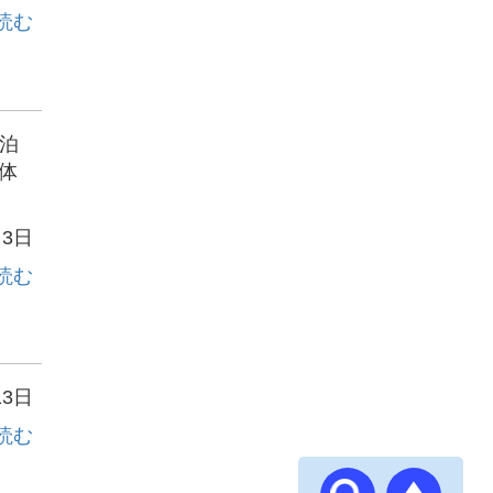
読む
泊
体
月3日
読む
13日
読む