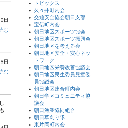
トピックス
久々井町内会
交通安全協会朝日支部
30日
宝伝町内会
読む
朝日地区スポーツ協会
朝日地区スポーツ振興会
朝日地区を考える会
朝日地区安全・安心ネッ
トワーク
月5日
朝日地区栄養改善協議会
読む
朝日地区民生委員児童委
員協議会
朝日地区連合町内会
朝日学区コミュニティ協
し
議会
も
朝日漁業恊同組合
朝日草刈り隊
東片岡町内会
24日