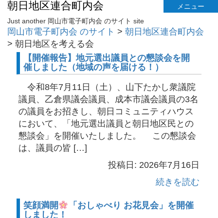
朝日地区連合町内会
メニュー
Just another 岡山市電子町内会 のサイト site
岡山市電子町内会 のサイト
>
朝日地区連合町内会
>
朝日地区を考える会
【開催報告】地元選出議員との懇談会を開
催しました（地域の声を届ける！）
令和8年7月11日（土）、山下たかし衆議院
議員、乙倉県議会議員、成本市議会議員の3名
の議員をお招きし、朝日コミュニティハウス
において、「地元選出議員と朝日地区民との
懇談会」を開催いたしました。 この懇談会
は、議員の皆 […]
投稿日: 2026年7月16日
続きを読む
笑顔満開
「おしゃべり お花見会」を開催
しました！