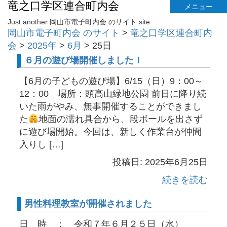
竜之口学区連合町内会
メニュー
Just another 岡山市電子町内会 のサイト site
岡山市電子町内会 のサイト
>
竜之口学区連合町内
会
>
2025年
>
6月
>
25日
６月の遊び場開催しました！
【6月の子どもの遊び場】6/15（日）9：00～
12：00 場所：頭高山緑地公園 前日に降り続
いた雨がやみ、無事開催することができまし
た
地面の濡れ具合から、段ボールを出さず
に遊び場開始。今回は、新しく作業台が仲間
入りし […]
投稿日: 2025年6月25日
続きを読む
男性料理教室が開催されました
日 時 ： 令和７年６月２５日（水）