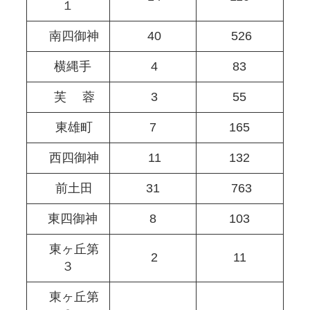
１
南四御神
40
526
横縄手
4
83
芙 蓉
3
55
東雄町
7
165
西四御神
11
132
前土田
31
763
東四御神
8
103
東ヶ丘第
2
11
３
東ヶ丘第