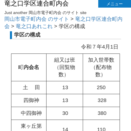
竜之口学区連合町内会
メニュー
Just another 岡山市電子町内会 のサイト site
岡山市電子町内会 のサイト
>
竜之口学区連合町内
会
>
竜之口あれこれ
>
学区の構成
学区の構成
令和７年4月1日
組又は班
加入世帯数
町
内会名
（回覧物
（配布物
数）
数）
土 田
13
250
四御神
13
328
中四御神
30
380
東ヶ丘第
14
110