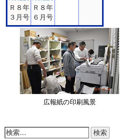
Ｒ８年
Ｒ８年
３月号
６月号
広報紙の印刷風景