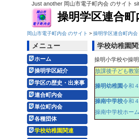
Just another 岡山市電子町内会 のサイト si
操明学区連合町
岡山市電子町内会 のサイト
>
操明学区連合町内会
メニュー
学校幼稚園関
ホーム
操明小学校や操明
操明学区紹介
放課後子ども教
学区の歴史・出来事
操明幼稚
園
令和
連合町内会
操南中学校
令和
単位町内会
操南中学校ホー
各種団体
学校幼稚園関連