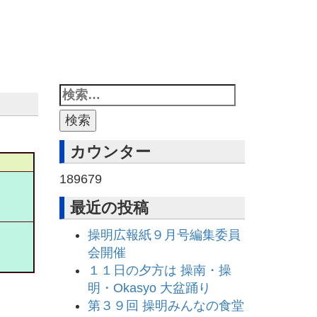
カウンター
189679
最近の投稿
操明広報紙９月号編集委員
会開催
１１日の夕方は 操南・操
明・Okasyo 大盆踊り
第３９回 操明みんなの食堂