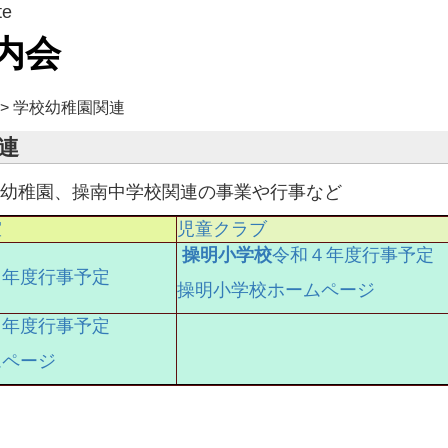
te
内会
>
学校幼稚園関連
連
幼稚園、操南中学校関連の事業や行事など
室
児童クラブ
操明小学校
令和４年度行事予定
４年度行事予定
操明小学校ホームページ
４年度行事予定
ムページ