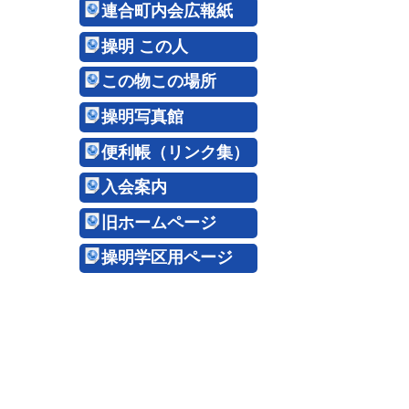
連合町内会広報紙
操明 この人
この物この場所
操明写真館
便利帳（リンク集）
入会案内
旧ホームページ
操明学区用ページ