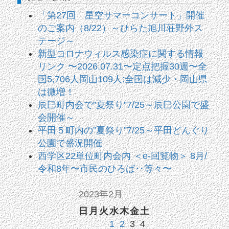
「第27回 星空サマーコンサート」開催
のご案内（8/22）～ひらた旭川荘野外ス
テージ～
新型コロナウィルス感染症に関する情報
リンク 〜2026.07.31〜定点把握30週〜全
国5,706人岡山109人:全国は減少・岡山県
は微増！
辰巳町内会で”夏祭り”7/25～辰巳公園で盛
会開催～
平田５町内の”夏祭り”7/25～平田どんぐり
公園で盛況開催
西学区22単位町内会内 ＜e-回覧物＞ 8月/
令和8年〜市民のひろば‥等々〜
2023年2月
日
月
火
水
木
金
土
1
2
3
4