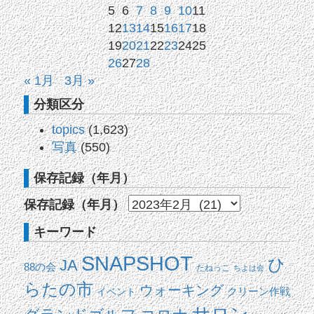
5
6
7
8
9
10
11
12
13
14
15
16
17
18
19
20
21
22
23
24
25
26
27
28
« 1月
3月 »
分類区分
topics
(1,623)
写真
(550)
保存記録（年月）
保存記録（年月）
キーワード
SNAPSHOT
ひ
JA
88の会
たねっこ
ちよは会
らたの市
ウォーキング
イベント
クリーン作戦