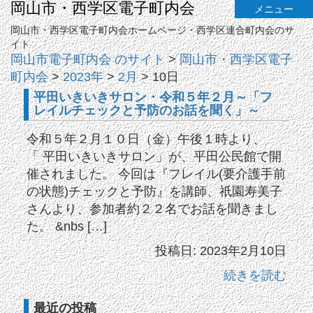
岡山市・西学区電子町内会
メニュー
岡山市・西学区電子町内会ホームページ・西学区連合町内会のサ
イト
岡山市電子町内会 のサイト
>
岡山市・西学区電子
町内会
>
2023年
>
2月
>
10日
平田いきいきサロン・令和５年２月～「フ
レイルチェックと予防のお話を聞く」～
令和５年２月１０日（金）午後１時より、
「 平田いきいきサロン」が、平田公民館で開
催されました。 今回は『フレイル(要介護手前
の状態)チェックと予防』を講師、祇園寿美子
さんより、参加者約２２名でお話を聞きまし
た。 &nbs […]
投稿日: 2023年2月10日
続きを読む
最近の投稿