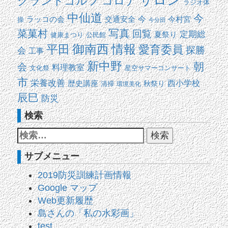
サロン
コロナ
グランドゴルフ
ラジオ体
中仙道
今
交通安全
今
ラッコの会
今村宮
操
今分団
写真
菜菓村
回覧
定期総
夏祭り
健康まつり
公民館
平田
御南西
情報
愛育委員
探勝
会
工事
新中野
朝
会
料理教室
文化祭
星空サマーコンサート
市
栄養改善
西小学校
歴史講座
清掃
秋祭り
環境美化
辰巳
防災
検索
サブメニュー
2019防災訓練計画情報
Google マップ
Web更新履歴
島さんの「私の水彩画」
test