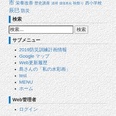
市
栄養改善
西小学校
歴史講座
清掃
秋祭り
環境美化
辰巳
防災
検索
サブメニュー
2019防災訓練計画情報
Google マップ
Web更新履歴
島さんの「私の水彩画」
test
MENU
ホーム
Web管理者
ログイン