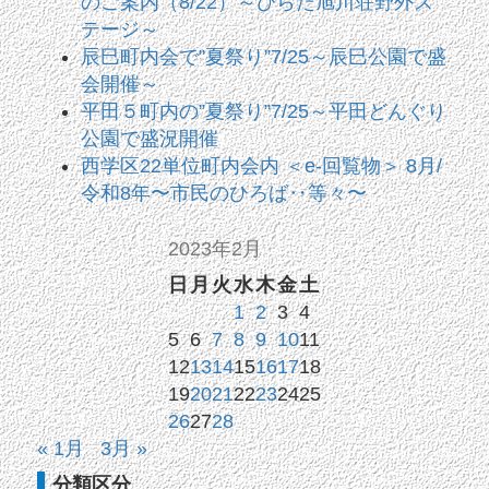
のご案内（8/22）～ひらた旭川荘野外ス
テージ～
辰巳町内会で”夏祭り”7/25～辰巳公園で盛
会開催～
平田５町内の”夏祭り”7/25～平田どんぐり
公園で盛況開催
西学区22単位町内会内 ＜e-回覧物＞ 8月/
令和8年〜市民のひろば‥等々〜
2023年2月
日
月
火
水
木
金
土
1
2
3
4
5
6
7
8
9
10
11
12
13
14
15
16
17
18
19
20
21
22
23
24
25
26
27
28
« 1月
3月 »
分類区分