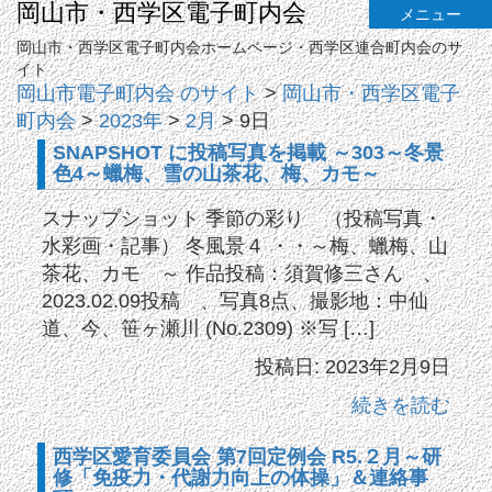
岡山市・西学区電子町内会
メニュー
岡山市・西学区電子町内会ホームページ・西学区連合町内会のサ
イト
岡山市電子町内会 のサイト
>
岡山市・西学区電子
町内会
>
2023年
>
2月
>
9日
SNAPSHOT に投稿写真を掲載 ～303～冬景
色4～蠟梅、雪の山茶花、梅、カモ～
スナップショット 季節の彩り （投稿写真・
水彩画・記事） 冬風景４ ・・～梅、蠟梅、山
茶花、カモ ～ 作品投稿：須賀修三さん 、
2023.02.09投稿 、写真8点、撮影地：中仙
道、今、笹ヶ瀬川 (No.2309) ※写 […]
投稿日: 2023年2月9日
続きを読む
西学区愛育委員会 第7回定例会 R5.２月～研
修「免疫力・代謝力向上の体操」＆連絡事