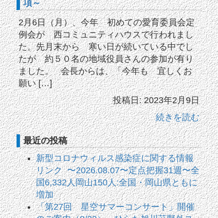
項～
2月6日（月）、今年 初めての愛育委員会定
例会が 西コミュニティハウスで行われまし
た。先月末から 寒い日が続いている中でし
たが 約５０名の地域役員さんの参加が有り
ました。 会長からは、「今年も 宜しくお
願い […]
投稿日: 2023年2月9日
続きを読む
最近の投稿
新型コロナウィルス感染症に関する情報
リンク 〜2026.08.07〜定点把握31週〜全
国6,332人岡山150人:全国・岡山県ともに
増加
「第27回 星空サマーコンサート」開催