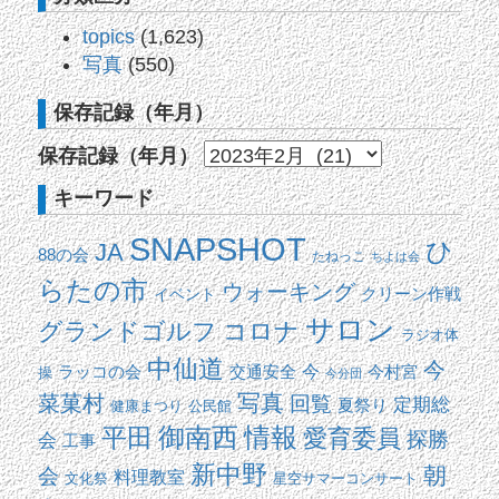
topics
(1,623)
写真
(550)
保存記録（年月）
保存記録（年月）
キーワード
SNAPSHOT
ひ
JA
88の会
たねっこ
ちよは会
らたの市
ウォーキング
イベント
クリーン作戦
サロン
コロナ
グランドゴルフ
ラジオ体
中仙道
今
交通安全
今
ラッコの会
今村宮
操
今分団
写真
菜菓村
回覧
定期総
夏祭り
健康まつり
公民館
平田
御南西
情報
愛育委員
探勝
会
工事
新中野
朝
会
料理教室
文化祭
星空サマーコンサート