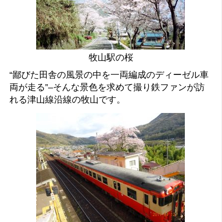
牧山駅の桜
“鄙びた田舎の風景の中を一両編成のディーゼル車
両が走る”–そんな景色を求めて撮り鉄ファンが訪
れる津山線沿線の牧山です。