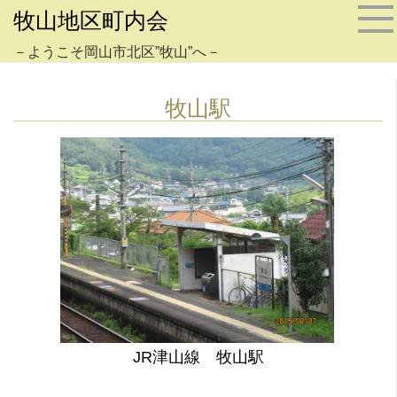
牧山地区町内会
－ようこそ岡山市北区”牧山”へ－
牧山駅
JR津山線 牧山駅