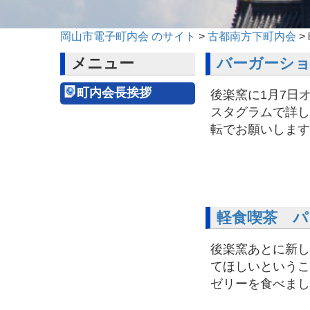
岡山市電子町内会 のサイト
>
古都南方下町内会
>
メニュー
バーガーシ
町内会長挨拶
後楽窯に1月7日オ
スタグラムで詳し
転でお願いします
軽食喫茶 パ
後楽窯あとに新し
てほしいというこ
ゼリーを食べまし