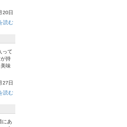
月20日
を読む
入って
方が持
は美味
月27日
を読む
階にあ