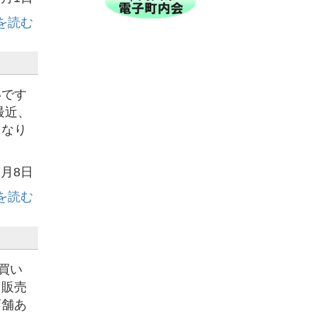
を読む
いです
最近、
になり
7月8日
を読む
買い
て販売
店舗あ