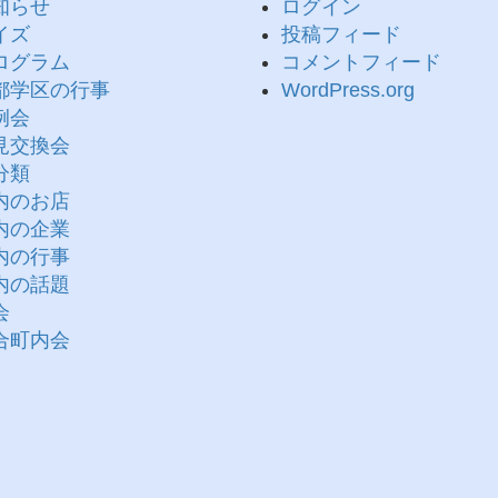
知らせ
ログイン
イズ
投稿フィード
ログラム
コメントフィード
都学区の行事
WordPress.org
例会
見交換会
分類
内のお店
内の企業
内の行事
内の話題
会
合町内会