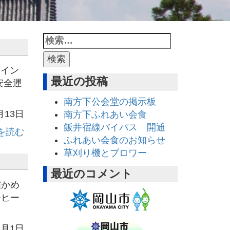
。イン
最近の投稿
安全運
南方下公会堂の掲示板
月13日
南方下ふれあい会食
飯井宿線バイパス 開通
を読む
ふれあい会食のお知らせ
草刈り機とブロワー
最近のコメント
確かめ
ーヒー
9月1日