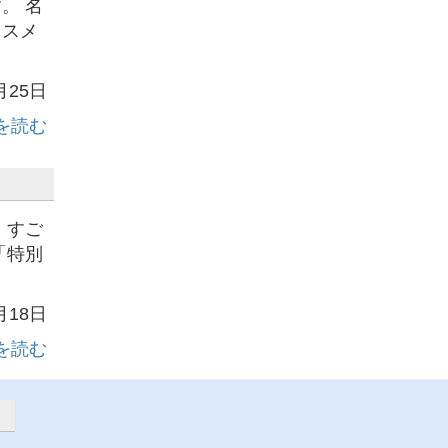
。 名
ススメ
月25日
を読む
 すご
「特別
月18日
を読む