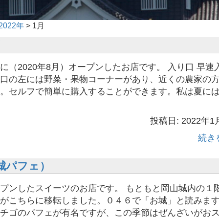
2022年
>
1月
に（2020年8月）オープンしたお店です。 入り口 早速
口の左には野菜・果物コーナーがあり、近くの農家の
。セルフで簡単に購入することができます。私は夏に
投稿日: 2022年1
続き
（お城パフェ）
プンしたスイーツのお店です。 もともと岡山城内の１
がこちらに移転しました。０４６で「お城」と読みます
チゴのパフェが有名ですが、この季節はぜんざいがお