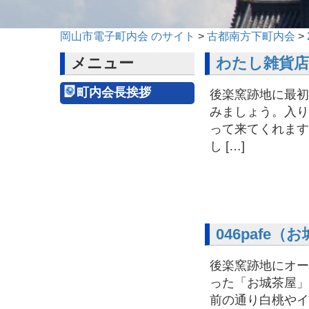
岡山市電子町内会 のサイト
>
古都南方下町内会
>
メニュー
わたし雑貨店
町内会長挨拶
後楽窯跡地に最初
みましょう。入り
って来てくれます
し […]
046pafe
後楽窯跡地にオー
った「お城茶屋」
前の通り白桃やイ