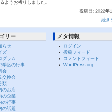
るようお祈りしました。
投稿日: 2022年
続き
ゴリー
メタ情報
知らせ
ログイン
イズ
投稿フィード
ログラム
コメントフィード
都学区の行事
WordPress.org
例会
見交換会
分類
内のお店
内の企業
内の行事
内の話題