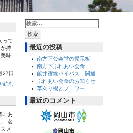
入って
最近の投稿
方が持
は美味
南方下公会堂の掲示板
南方下ふれあい会食
月27日
飯井宿線バイパス 開通
ふれあい会食のお知らせ
を読む
草刈り機とブロワー
最近のコメント
階にあ
。 名
ススメ