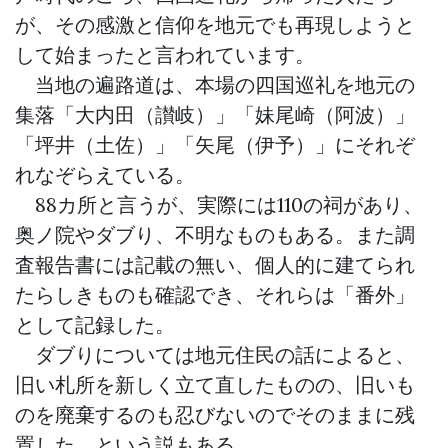
が、その感激と信仰を地元でも再現しようと
して始まったと言われています。
当地の遍路道は、本場の四国巡礼を地元の
集落「大内田（讃岐）」「妹尾崎（阿波）」
「坪井（土佐）」「矢尾（伊予）」にそれぞ
れなぞらえている。
88カ所と言うが、実際には110の祠があり、
奥ノ院やダブり、不明なものもある。また調
査報告書には記載の無い、個人的に建てられ
たらしきものも確認でき、それらは「番外」
として記録した。
ダブりについては地元住民の話によると、
旧い札所を新しく立て直したものの、旧いも
のを廃棄するのも忍びないのでそのままに残
置した、という説もある。