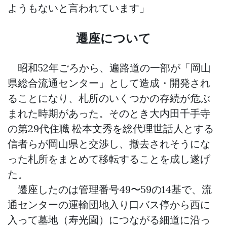
ようもないと言われています」
遷座について
昭和52年ごろから、遍路道の一部が「岡山
県総合流通センター」として造成・開発され
ることになり、札所のいくつかの存続が危ぶ
まれた時期があった。そのとき大内田千手寺
の第29代住職 松本文秀を総代理世話人とする
信者らが岡山県と交渉し、撤去されそうにな
った札所をまとめて移転することを成し遂げ
た。
遷座したのは管理番号49〜59の14基で、流
通センターの運輸団地入り口バス停から西に
入って墓地（寿光園）につながる細道に沿っ