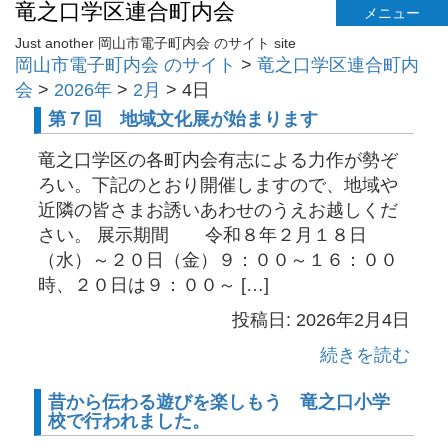
竜之口学区連合町内会
メニュー
Just another 岡山市電子町内会 のサイト site
岡山市電子町内会 のサイト
>
竜之口学区連合町内
会
>
2026年
>
2月
>
4日
第７回 地域文化展が始まります
竜之口学区の各町内会有志による力作が勢ぞ
ろい。下記のとおり開催しますので、地域や
近隣の皆さまお誘いあわせのうえお越しくだ
さい。 展示期間 令和８年２月１８日
（水）～２０日（金）９：００～１６：００
時、２０日は９：００～ […]
投稿日: 2026年2月4日
続きを読む
昔から伝わる遊びを楽しもう 竜之口小学
校で行われました。