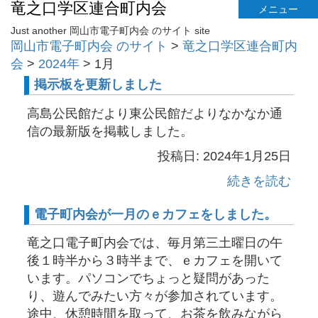
竜之口学区連合町内会
メニュー
Just another 岡山市電子町内会 のサイト site
岡山市電子町内会 のサイト
>
竜之口学区連合町内
会
>
2024年
>
1月
掲示板を更新しました
高島公民館だより東公民館だよりなかなか通
信の最新版を掲載しました。
投稿日: 2024年1月25日
続きを読む
電子町内会が一月のｅカフェをしました。
竜之口電子町内会では、毎月第三土曜日の午
後１時半から３時半まで、ｅカフェを開いて
います。パソコンでちょっと疑問があった
り、遊んでみたい方々が参加されています。
途中、休憩時間を取って、お茶を飲みながら