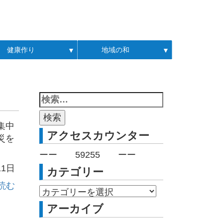
健康作り
地域の和
▼
▼
集中
アクセスカウンター
災を
ーー
59255
ーー
11日
カテゴリー
読む
アーカイブ