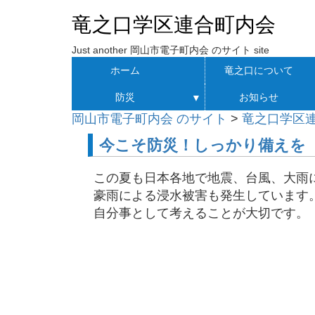
竜之口学区連合町内会
Just another 岡山市電子町内会 のサイト site
ホーム
竜之口について
防災
お知らせ
▼
岡山市電子町内会 のサイト
>
竜之口学区
今こそ防災！しっかり備えを
この夏も日本各地で地震、台風、大雨
豪雨による浸水被害も発生しています
自分事として考えることが大切です。「ま