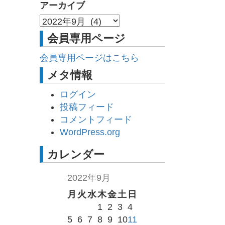
アーカイブ
会員専用ページ
会員専用ページはこちら
メタ情報
ログイン
投稿フィード
コメントフィード
WordPress.org
カレンダー
2022年9月
月
火
水
木
金
土
日
1
2
3
4
5
6
7
8
9
10
11