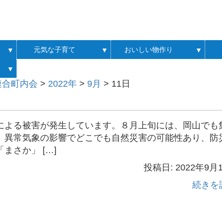
元気な子育て
おいしい物作り
▼
▼
▼
▼
連合町内会
>
2022年
>
9月
>
11日
による被害が発生しています。８月上旬には、岡山でも
。異常気象の影響でどこでも自然災害の可能性あり、防
さか」 […]
投稿日: 2022年9月
続きを