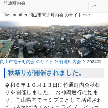
竹通町内会
メニュー
Just another 岡山市電子町内会 のサイト site
>
>
岡山市電子町内会 のサイト
竹通町内会
2024年
秋祭りが開催されました。
令和６年１０月１３日に竹通町内会秋祭
りを開催しました。 お神輿巡行に始ま
り、岡山県内でセミプロとして活躍され
ている”sho”さんのミニライブ、ビンゴ