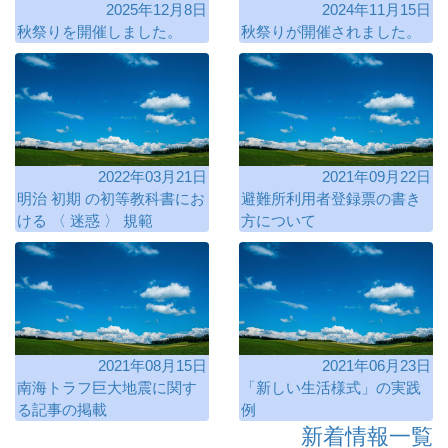
2025年12月8日
2024年11月15日
秋祭りを開催しました。
秋祭りが開催されました。
2022年03月21日
2021年09月22日
明治 初期 の初等教科書にお
避難所利用者登録票の書き
ける 〈 迷惑 〉 規範
方について
2021年08月15日
2021年06月23日
南海トラフ巨大地震に関す
「新しい生活様式」の実践
る記事の掲載
例
新着情報一覧