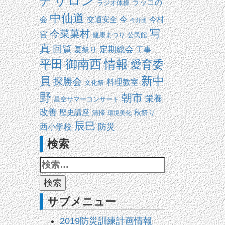
サロン
ナ
ラッコの
ラジオ体操
中仙道
交通安全
今
会
今村
今分団
写
今菜菓村
宮
健康まつり
公民館
真
回覧
定期総会
夏祭り
工事
平田
御南西
情報
愛育委
新中
員
探勝会
料理教室
文化祭
野
朝市
栄養
星空サマーコンサート
改善
歴史講座
清掃
秋祭り
環境美化
辰巳
防災
西小学校
検索
サブメニュー
2019防災訓練計画情報