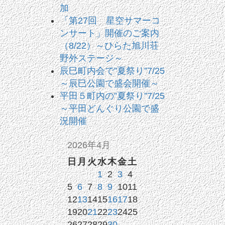
加
「第27回 星空サマーコ
ンサート」開催のご案内
（8/22）～ひらた旭川荘
野外ステージ～
辰巳町内会で”夏祭り”7/25
～辰巳公園で盛会開催～
平田５町内の”夏祭り”7/25
～平田どんぐり公園で盛
況開催
2026年4月
日
月
火
水
木
金
土
1
2
3
4
5
6
7
8
9
10
11
12
13
14
15
16
17
18
19
20
21
22
23
24
25
26
27
28
29
30