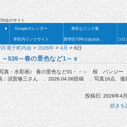
会
町内会のサイト
Googleカレンダー
身近なリンク集
▼
学区内リンクサイト
西学区70年のあゆみ 発刊
学区電子町内会
>
2026年
>
4月
>
6日
載 ～539～春の景色など1～ｓ
写真・水彩画） 春の景色など01・・～ 桜 パンジー
：須賀修三さん 、2026.04.06投稿 、写真16点、撮
投稿日: 2026年4
続きを