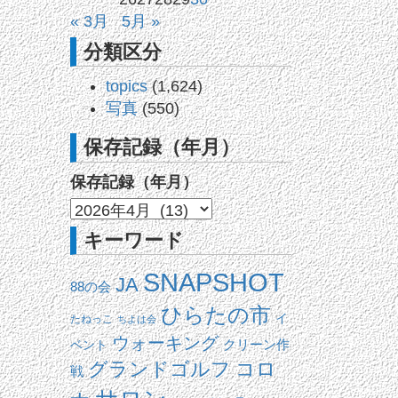
« 3月
5月 »
分類区分
topics
(1,624)
写真
(550)
保存記録（年月）
保存記録（年月）
キーワード
SNAPSHOT
JA
88の会
ひらたの市
イ
たねっこ
ちよは会
ウォーキング
ベント
クリーン作
コロ
グランドゴルフ
戦