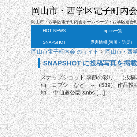
岡山市・西学区電子町内
岡山市・西学区電子町内会ホームページ・西学区連合
HOT NEWS
topics一覧
SNAPSHOT
災害情報(河川・防災）
岡山市電子町内会 のサイト
>
岡山市・西
SNAPSHOT に投稿写真を掲
スナップショット 季節の彩り （投稿
仙 コブシ など ～（539） 作品投稿
地： 中仙道公園 &nbs […]