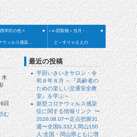
西学区の色々
＜e-回覧物＞当月・履歴一覧
▼
▼
コロナウィルス感染症に関する情報リンク
ど～すりゃええの
最近の投稿
平田いきいきサロン・令
 水
和８年８月 ～『高齢者の
影
ための楽しい交通安全教
室』を学ぶ～
月6日
新型コロナウィルス感染
症に関する情報リンク 〜
読む
2026.08.07〜定点把握31
週〜全国6,332人岡山150
人:全国・岡山県ともに増