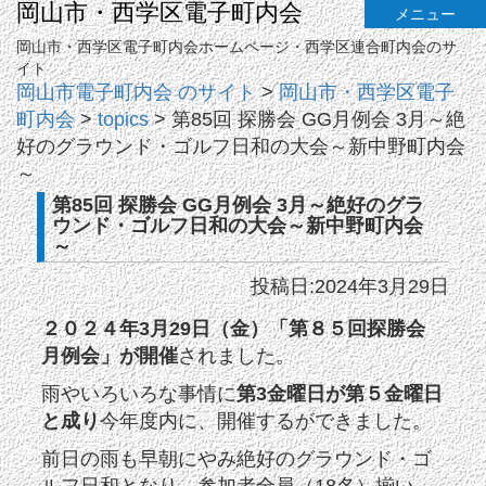
岡山市・西学区電子町内会
メニュー
岡山市・西学区電子町内会ホームページ・西学区連合町内会のサ
イト
岡山市電子町内会 のサイト
>
岡山市・西学区電子
町内会
>
topics
>
第85回 探勝会 GG月例会 3月～絶
好のグラウンド・ゴルフ日和の大会～新中野町内会
～
第85回 探勝会 GG月例会 3月～絶好のグラ
ウンド・ゴルフ日和の大会～新中野町内会
～
投稿日:2024年3月29日
２０２４年3月29日（金）「第８５回探勝会
月例会」が開催
されました。
雨やいろいろな事情に
第3金曜日が第５金曜日
と成り
今年度内に、開催するができました。
前日の雨も早朝にやみ絶好のグラウンド・ゴ
ルフ日和となり、参加者全員（18名）揃い、