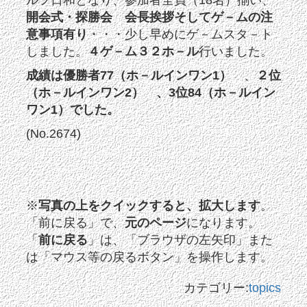
開会式・
探勝会 会長挨拶そしてゲ－ムの注
意事項有り
・・・少し早めにゲ－ムスタ－ト
しました。
４ゲ－ム３２ホ－ル
行いました。
成績は優勝者77（ホ－ルインワン1）
、
２位
（ホ－ルインワン2） 、
3
位84（ホ－ルイン
ワン1）でした。
(No.2674)
※
写真の上をクイックすると、拡大します
。
「前に戻る」で、
元のページ
になります。
「
前に戻る
」は、「ブラウザの左矢印」また
は「マウス等の戻るボタン」を操作します。
カテゴリー:
topics