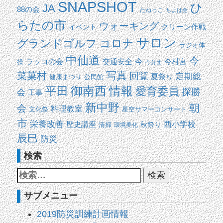
SNAPSHOT
ひ
JA
88の会
たねっこ
ちよは会
らたの市
ウォーキング
イベント
クリーン作戦
サロン
コロナ
グランドゴルフ
ラジオ体
中仙道
今
交通安全
今
ラッコの会
今村宮
操
今分団
写真
菜菓村
回覧
定期総
夏祭り
健康まつり
公民館
平田
御南西
情報
愛育委員
探勝
会
工事
新中野
朝
会
料理教室
文化祭
星空サマーコンサート
市
栄養改善
西小学校
歴史講座
清掃
秋祭り
環境美化
辰巳
防災
検索
サブメニュー
2019防災訓練計画情報