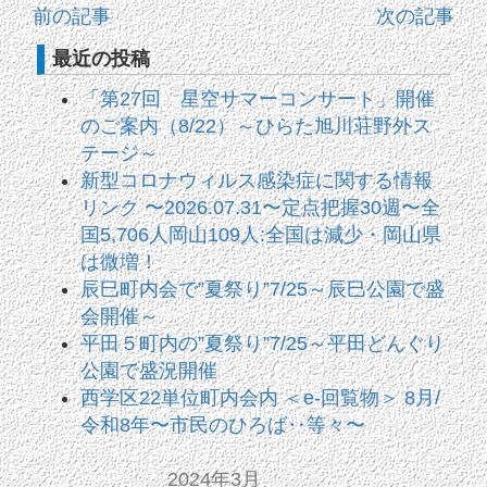
前の記事
次の記事
最近の投稿
「第27回 星空サマーコンサート」開催
のご案内（8/22）～ひらた旭川荘野外ス
テージ～
新型コロナウィルス感染症に関する情報
リンク 〜2026.07.31〜定点把握30週〜全
国5,706人岡山109人:全国は減少・岡山県
は微増！
辰巳町内会で”夏祭り”7/25～辰巳公園で盛
会開催～
平田５町内の”夏祭り”7/25～平田どんぐり
公園で盛況開催
西学区22単位町内会内 ＜e-回覧物＞ 8月/
令和8年〜市民のひろば‥等々〜
2024年3月