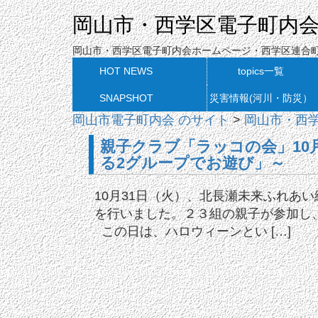
岡山市・西学区電子町内
岡山市・西学区電子町内会ホームページ・西学区連合
HOT NEWS
topics一覧
SNAPSHOT
災害情報(河川・防災）
岡山市電子町内会 のサイト
>
岡山市・西
親子クラブ「ラッコの会」10
る2グループでお遊び」～
10月31日（火）、北長瀬未来ふれあ
を行いました。２３組の親子が参加し
この日は、ハロウィーンとい […]