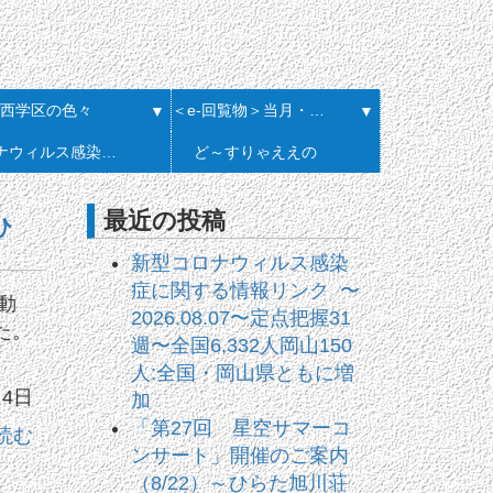
西学区の色々
＜e-回覧物＞当月・履歴一覧
▼
▼
コロナウィルス感染症に関する情報リンク
ど～すりゃええの
最近の投稿
ひ
新型コロナウィルス感染
症に関する情報リンク 〜
動
2026.08.07〜定点把握31
た。
週〜全国6,332人岡山150
人:全国・岡山県ともに増
月4日
加
「第27回 星空サマーコ
読む
ンサート」開催のご案内
（8/22）～ひらた旭川荘