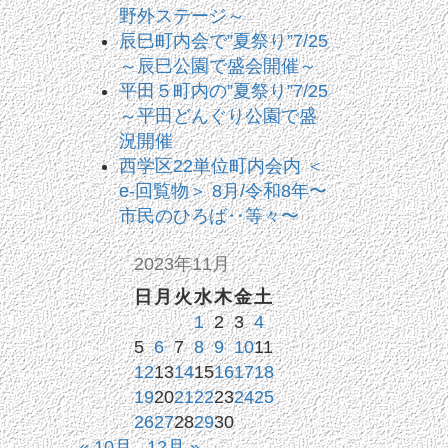
野外ステージ～
辰巳町内会で”夏祭り”7/25
～辰巳公園で盛会開催～
平田５町内の”夏祭り”7/25
～平田どんぐり公園で盛
況開催
西学区22単位町内会内 ＜
e-回覧物＞ 8月/令和8年〜
市民のひろば‥等々〜
2023年11月
日
月
火
水
木
金
土
1
2
3
4
5
6
7
8
9
10
11
12
13
14
15
16
17
18
19
20
21
22
23
24
25
26
27
28
29
30
« 10月
12月 »