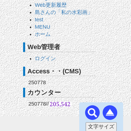
Web更新履歴
島さんの「私の水彩画」
test
MENU
ホーム
Web管理者
ログイン
Access・・(CMS)
250778
カウンター
250778
//
文字サイズ