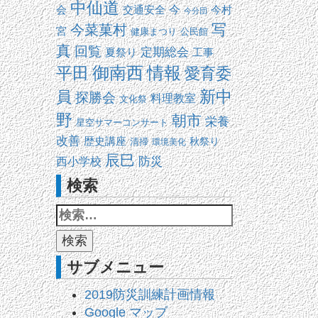
中仙道
交通安全
今
会
今村
今分団
写
今菜菓村
宮
健康まつり
公民館
真
回覧
定期総会
夏祭り
工事
平田
御南西
情報
愛育委
新中
員
探勝会
料理教室
文化祭
野
朝市
栄養
星空サマーコンサート
改善
歴史講座
清掃
秋祭り
環境美化
辰巳
防災
西小学校
検索
サブメニュー
2019防災訓練計画情報
Google マップ