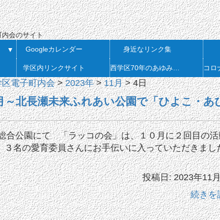
会
町内会のサイト
Googleカレンダー
身近なリンク集
▼
学区内リンクサイト
西学区70年のあゆみ 発刊
学区電子町内会
>
2023年
>
11月
>
4日
月～北長瀬未来ふれあい公園で「ひよこ・あ
い総合公園にて 「ラッコの会」は、１０月に２回目の活
、３名の愛育委員さんにお手伝いに入っていただきまし
投稿日: 2023年11
続きを