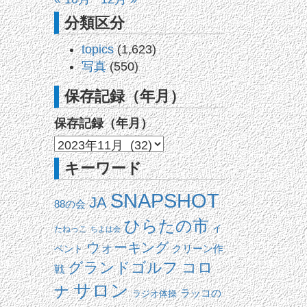
分類区分
topics
(1,623)
写真
(550)
保存記録（年月）
保存記録（年月）
キーワード
SNAPSHOT
JA
88の会
ひらたの市
イ
たねっこ
ちよは会
ウォーキング
ベント
クリーン作
コロ
グランドゴルフ
戦
サロン
ナ
ラッコの
ラジオ体操