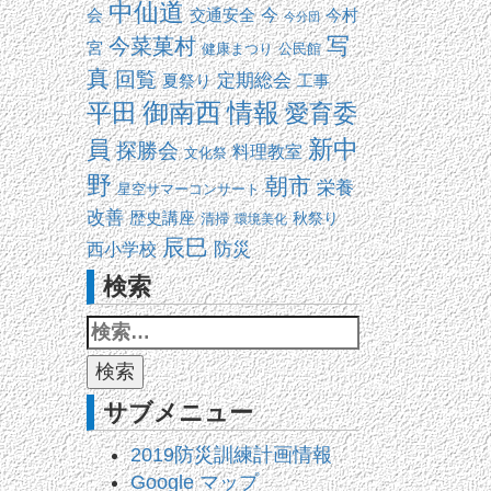
中仙道
交通安全
今
会
今村
今分団
写
今菜菓村
宮
健康まつり
公民館
真
回覧
定期総会
夏祭り
工事
平田
御南西
情報
愛育委
新中
員
探勝会
料理教室
文化祭
野
朝市
栄養
星空サマーコンサート
改善
歴史講座
清掃
秋祭り
環境美化
辰巳
防災
西小学校
検索
サブメニュー
2019防災訓練計画情報
Google マップ