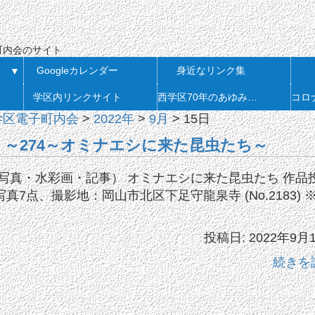
会
町内会のサイト
Googleカレンダー
身近なリンク集
▼
学区内リンクサイト
西学区70年のあゆみ 発刊
学区電子町内会
>
2022年
>
9月
>
15日
載 ～274～オミナエシに来た昆虫たち～
写真・水彩画・記事） オミナエシに来た昆虫たち 作品
写真7点、撮影地：岡山市北区下足守龍泉寺 (No.2183) 
投稿日: 2022年9月
続きを