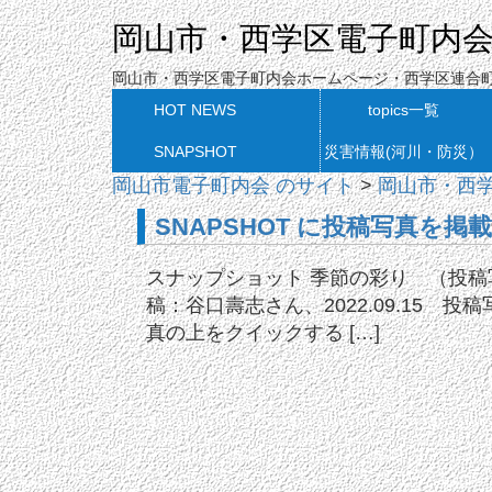
岡山市・西学区電子町内
岡山市・西学区電子町内会ホームページ・西学区連合
HOT NEWS
topics一覧
SNAPSHOT
災害情報(河川・防災）
岡山市電子町内会 のサイト
>
岡山市・西
SNAPSHOT に投稿写真を掲
スナップショット 季節の彩り （投稿
稿：谷口壽志さん、2022.09.15 投稿
真の上をクイックする […]