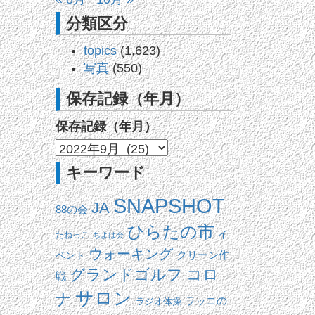
分類区分
topics
(1,623)
写真
(550)
保存記録（年月）
保存記録（年月）
キーワード
SNAPSHOT
JA
88の会
ひらたの市
イ
たねっこ
ちよは会
ウォーキング
ベント
クリーン作
コロ
グランドゴルフ
戦
サロン
ナ
ラッコの
ラジオ体操