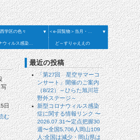
西学区の色々
＜e-回覧物＞当月・履歴一覧
▼
▼
コロナウィルス感染症に関する情報リンク
ど～すりゃええの
最近の投稿
「第27回 星空サマーコ
投
ンサート」開催のご案内
※写
（8/22）～ひらた旭川荘
野外ステージ～
15日
新型コロナウィルス感染
症に関する情報リンク 〜
読む
2026.07.31〜定点把握30
週〜全国5,706人岡山109
人:全国は減少・岡山県は