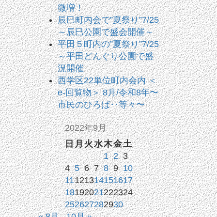
微増！
辰巳町内会で”夏祭り”7/25
～辰巳公園で盛会開催～
平田５町内の”夏祭り”7/25
～平田どんぐり公園で盛
況開催
西学区22単位町内会内 ＜
e-回覧物＞ 8月/令和8年〜
市民のひろば‥等々〜
2022年9月
日
月
火
水
木
金
土
1
2
3
4
5
6
7
8
9
10
11
12
13
14
15
16
17
18
19
20
21
22
23
24
25
26
27
28
29
30
« 8月
10月 »