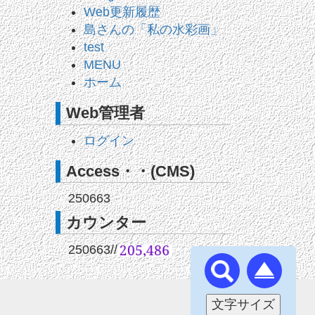
Web更新履歴
島さんの「私の水彩画」
test
MENU
ホーム
Web管理者
ログイン
Access・・(CMS)
250663
カウンター
250663
//
文字サイズ