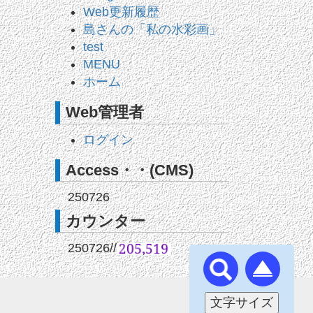
Web更新履歴
島さんの「私の水彩画」
test
MENU
ホーム
Web管理者
ログイン
Access・・(CMS)
250726
カウンター
250726
//
文字サイズ