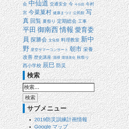
中仙道
交通安全
今
会
今村
今分団
写
今菜菓村
宮
健康まつり
公民館
真
回覧
定期総会
夏祭り
工事
平田
御南西
情報
愛育委
新中
員
探勝会
料理教室
文化祭
野
朝市
栄養
星空サマーコンサート
改善
歴史講座
清掃
秋祭り
環境美化
辰巳
防災
西小学校
検索
サブメニュー
2019防災訓練計画情報
Google マップ