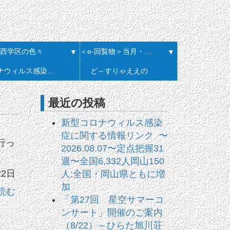
西学区の色々
＜e-回覧物＞当月・履歴一覧
▼
▼
コロナウィルス感染症に関する情報リンク
ど～すりゃええの
最近の投稿
新型コロナウィルス感染
症に関する情報リンク 〜
行っ
2026.08.07〜定点把握31
週〜全国6,332人岡山150
22日
人:全国・岡山県ともに増
加
読む
「第27回 星空サマーコ
ンサート」開催のご案内
（8/22）～ひらた旭川荘