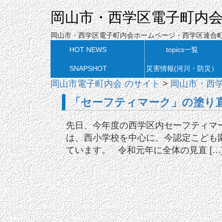
岡山市・西学区電子町内
岡山市・西学区電子町内会ホームページ・西学区連合
HOT NEWS
topics一覧
SNAPSHOT
災害情報(河川・防災）
岡山市電子町内会 のサイト
>
岡山市・西
「セーフティマーク」の塗り直
先日、今年度の西学区内セーフティマ
は、西小学校を中心に、今認定こども
ています。 令和元年に全体の見直 […