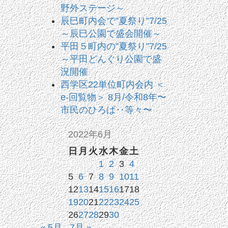
野外ステージ～
辰巳町内会で”夏祭り”7/25
～辰巳公園で盛会開催～
平田５町内の”夏祭り”7/25
～平田どんぐり公園で盛
況開催
西学区22単位町内会内 ＜
e-回覧物＞ 8月/令和8年〜
市民のひろば‥等々〜
2022年6月
日
月
火
水
木
金
土
1
2
3
4
5
6
7
8
9
10
11
12
13
14
15
16
17
18
19
20
21
22
23
24
25
26
27
28
29
30
« 5月
7月 »