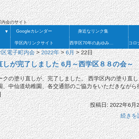
会
町内会のサイト
Googleカレンダー
身近なリンク集
▼
学区内リンクサイト
西学区70年のあゆみ 発刊
学区電子町内会
>
2022年
>
6月
>
22日
しが完了しました 6月～西学区８８の会～
ークの塗り直しが、完了しました。 西学区内の塗り直し
園、中仙道幼稚園、各交通部のご協力をいただきながら
]
投稿日: 2022年6月
続きを