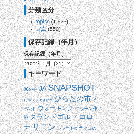
分類区分
topics
(1,623)
写真
(550)
保存記録（年月）
保存記録（年月）
キーワード
SNAPSHOT
JA
88の会
ひらたの市
イ
たねっこ
ちよは会
ウォーキング
ベント
クリーン作
コロ
グランドゴルフ
戦
サロン
ナ
ラッコの
ラジオ体操