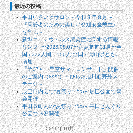
最近の投稿
平田いきいきサロン・令和８年８月 ～
『高齢者のための楽しい交通安全教室』
を学ぶ～
新型コロナウィルス感染症に関する情報
リンク 〜2026.08.07〜定点把握31週〜全
国6,332人岡山150人:全国・岡山県ともに
増加
「第27回 星空サマーコンサート」開催
のご案内（8/22）～ひらた旭川荘野外ス
テージ～
辰巳町内会で”夏祭り”7/25～辰巳公園で盛
会開催～
平田５町内の”夏祭り”7/25～平田どんぐり
公園で盛況開催
2019年10月