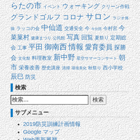
らたの市
ウォーキング
イベント
クリーン作戦
サロン
コロナ
グランドゴルフ
ラジオ体
中仙道
今
交通安全
今
ラッコの会
今村宮
操
今分団
写真
菜菓村
回覧
定期総
夏祭り
健康まつり
公民館
平田
御南西
情報
愛育委員
探勝
会
工事
新中野
朝
会
料理教室
文化祭
星空サマーコンサート
市
栄養改善
西小学校
歴史講座
清掃
秋祭り
環境美化
辰巳
防災
検索
サブメニュー
2019防災訓練計画情報
Google マップ
Web更新履歴