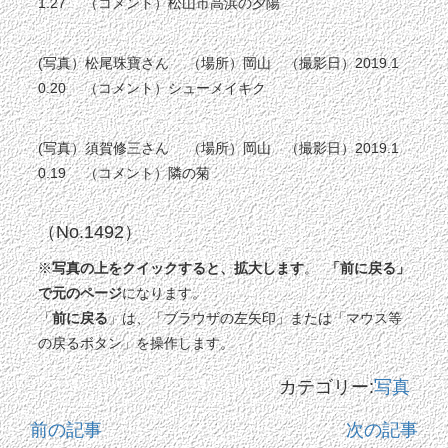
1.27 （コメント）松山市高浜の夕陽
(写真）松尾珠寶さん （場所）岡山 （撮影日）2019.1
0.20 （コメント）シューメイキク
(
写真）須賀修三さん （場所）岡山 （撮影日）2019.1
0.19 （コメント）隣の菊
（No.1492）
※
写真の上をクイックすると、拡大します
。
「前に戻る」
で元のページ
になります。
「
前に戻る
」は、「ブラウザの左矢印」または「マウス等
の戻るボタン」を操作します。
カテゴリー:
写真
前の記事
次の記事