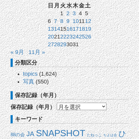
日
月
火
水
木
金
土
1
2
3
4
5
6
7
8
9
10
11
12
13
14
15
16
17
18
19
20
21
22
23
24
25
26
27
28
29
30
31
« 9月
11月 »
分類区分
topics
(1,624)
写真
(550)
保存記録（年月）
保存記録（年月）
キーワード
SNAPSHOT
ひ
JA
88の会
たねっこ
ちよは会