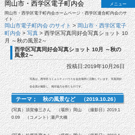
岡山市・西学区電子町内会
メニュー
岡山市・西学区電子町内会ホームページ・西学区連合町内会のサ
イト
岡山市電子町内会 のサイト
>
岡山市・西学区電子
町内会
>
写真
>
西学区写真同好会写真ショット 10
月 ～秋の風景2～
西学区写真同好会写真ショット 10月 ～秋の
風景2～
投稿日:2019年10月26日
写真は、西学区コミュニティハウスを会合場所に活動しています、写真同好
会会員が撮影し、掲示協力を得たものです。
テーマ； 秋の風景など （2019.10.26）
(写真）須賀修三さん （場所）岡山 （撮影日）2019.1
0.09 （コメント）瀬戸大橋