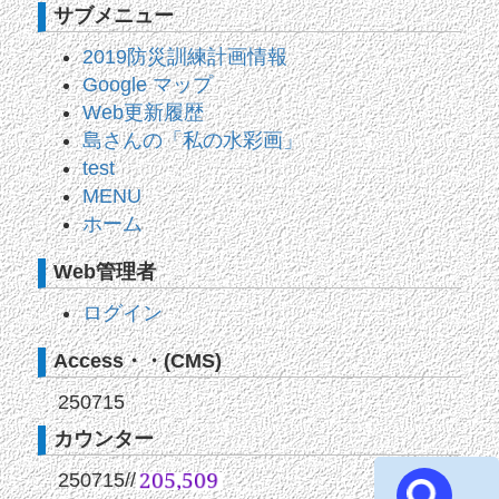
サブメニュー
2019防災訓練計画情報
Google マップ
Web更新履歴
島さんの「私の水彩画」
test
MENU
ホーム
Web管理者
ログイン
Access・・(CMS)
250715
カウンター
250715
//