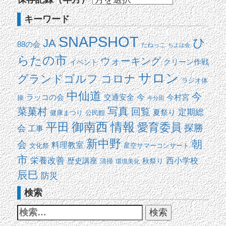
キーワード
SNAPSHOT
ひ
JA
88の会
たねっこ
ちよは会
らたの市
ウォーキング
イベント
クリーン作戦
サロン
コロナ
グランドゴルフ
ラジオ体
中仙道
今
交通安全
今
ラッコの会
今村宮
操
今分団
写真
菜菓村
回覧
定期総
夏祭り
健康まつり
公民館
平田
御南西
情報
愛育委員
探勝
会
工事
新中野
朝
会
料理教室
文化祭
星空サマーコンサート
市
栄養改善
西小学校
歴史講座
清掃
秋祭り
環境美化
辰巳
防災
検索