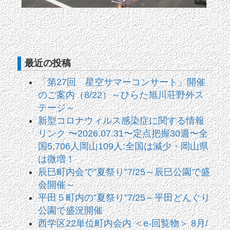
最近の投稿
「第27回 星空サマーコンサート」開催
のご案内（8/22）～ひらた旭川荘野外ス
テージ～
新型コロナウィルス感染症に関する情報
リンク 〜2026.07.31〜定点把握30週〜全
国5,706人岡山109人:全国は減少・岡山県
は微増！
辰巳町内会で”夏祭り”7/25～辰巳公園で盛
会開催～
平田５町内の”夏祭り”7/25～平田どんぐり
公園で盛況開催
西学区22単位町内会内 ＜e-回覧物＞ 8月/