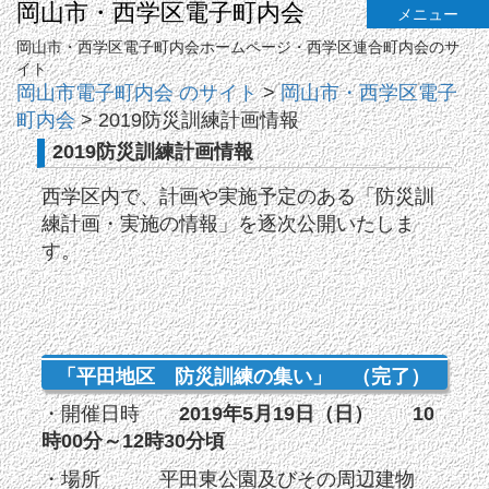
岡山市・西学区電子町内会
メニュー
岡山市・西学区電子町内会ホームページ・西学区連合町内会のサ
イト
岡山市電子町内会 のサイト
>
岡山市・西学区電子
町内会
>
2019防災訓練計画情報
2019防災訓練計画情報
西学区内で、計画や実施予定のある「防災訓
練計画・実施の情報」を逐次公開いたしま
す。
「平田地区 防災訓練の集い」 （完了）
・開催日時
2019年5月19日（日） 10
時00分～12時30分頃
・場所 平田東公園及びその周辺建物