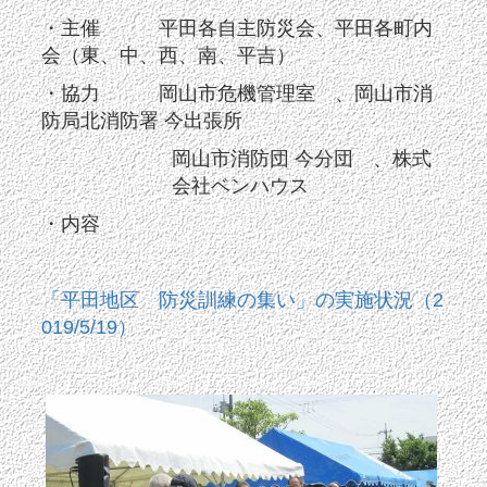
・主催 平田各自主防災会、平田各町内
会（東、中、西、南、平吉）
・協力 岡山市危機管理室 、岡山市消
防局北消防署 今出張所
岡山市消防団 今分団 、株式
会社ベンハウス
・内容
「平田地区 防災訓練の集い」の実施状況（2
019/5/19）