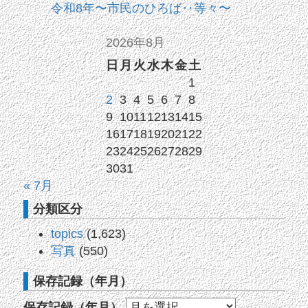
令和8年〜市民のひろば‥等々〜
2026年8月
日
月
火
水
木
金
土
1
2
3
4
5
6
7
8
9
10
11
12
13
14
15
16
17
18
19
20
21
22
23
24
25
26
27
28
29
30
31
« 7月
分類区分
topics
(1,623)
写真
(550)
保存記録（年月）
保存記録（年月）