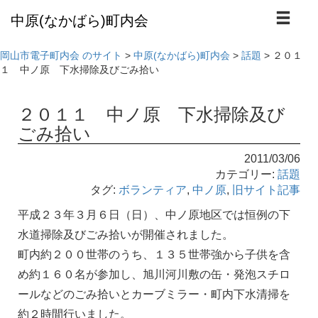
本
中原(なかばら)町内会
文
へ
岡山市電子町内会 のサイト
>
中原(なかばら)町内会
>
話題
>
２０１
１ 中ノ原 下水掃除及びごみ拾い
２０１１ 中ノ原 下水掃除及び
ごみ拾い
2011/03/06
カテゴリー:
話題
タグ:
ボランティア
,
中ノ原
,
旧サイト記事
平成２３年３月６日（日）、中ノ原地区では恒例の下
水道掃除及びごみ拾いが開催されました。
町内約２００世帯のうち、１３５世帯強から子供を含
め約１６０名が参加し、旭川河川敷の缶・発泡スチロ
ールなどのごみ拾いとカーブミラー・町内下水清掃を
約２時間行いました。