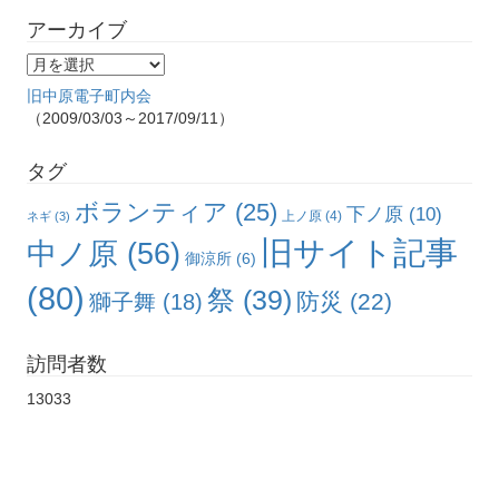
アーカイブ
旧中原電子町内会
（2009/03/03～2017/09/11）
タグ
ボランティア
(25)
下ノ原
(10)
上ノ原
(4)
ネギ
(3)
旧サイト記事
中ノ原
(56)
御涼所
(6)
(80)
祭
(39)
防災
(22)
獅子舞
(18)
訪問者数
13033