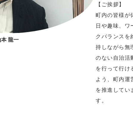
【ご挨拶】
町内の皆様が
日や趣味、ワ
クバランスを
山本 龍一
持しながら無
のない自治活
を行って行け
よう、町内運
を推進してい
す。