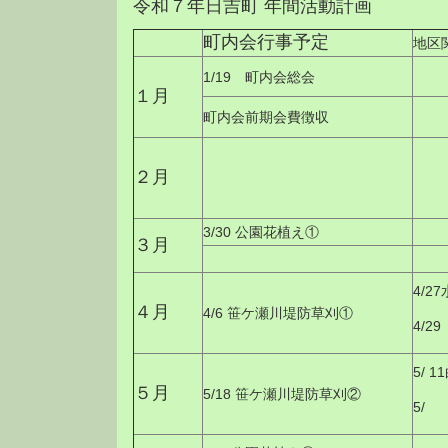
令和７年日吉町 年間活動計画
町内会行事予定
地区
1/19 町内会総会
１月
町内会前期会費徴収
２月
3/30 公園花植え①
３月
4/2
４月
4/6 笹ケ瀬川堤防草刈①
4/2
5/ 
５月
5/18 笹ケ瀬川堤防草刈②
5/