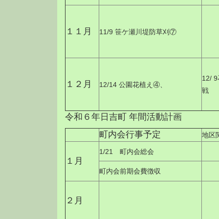
１１月
11/9 笹ケ瀬川堤防草刈⑦
12/
１２月
12/14 公園花植え④、
戦
令和６年日吉町 年間活動計画
町内会行事予定
地区
1/21 町内会総会
１月
町内会前期会費徴収
２月