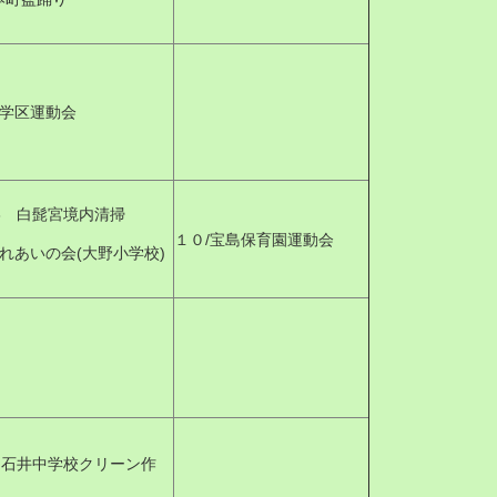
8 学区運動会
/13 白髭宮境内清掃
１０/宝島保育園運動会
/ふれあいの会(大野小学校)
 9 石井中学校クリーン作