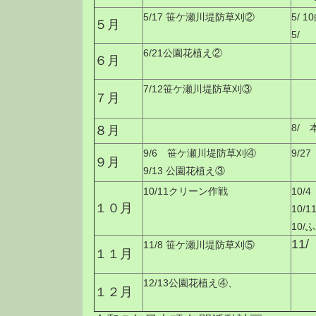
5/17 笹ケ瀬川堤防草刈②
5/ 
５月
5/
6/21
公園花植え②
６月
7/12笹ケ瀬川堤防草刈③
７月
8/
８月
9/6 笹ケ瀬川堤防草刈④
9/
９月
9/13 公園花植え③
10/11クリーン作戦
10
１０月
10/
10
11
11/8 笹ケ瀬川堤防草刈⑤
１１月
12/13公園花植え④、
１２月