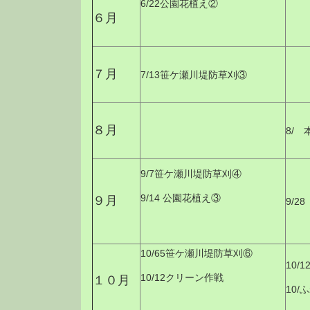
6/22
公園花植え②
６月
７月
7/13笹ケ瀬川堤防草刈③
８月
8/
9/7笹ケ瀬川堤防草刈④
9/14 公園花植え③
９月
9/
10/65笹ケ瀬川堤防草刈⑥
10
10/12クリーン作戦
１０月
10