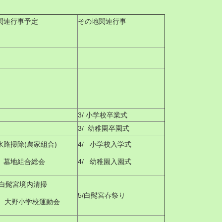
関連行事予定
その地関連行事
3/ 小学校卒業式
3/ 幼稚園卒園式
7水路掃除(農家組合)
4/ 小学校入学式
9 墓地組合総会
4/ 幼稚園入園式
11白髭宮境内清掃
5/白髭宮春祭り
 大野小学校運動会