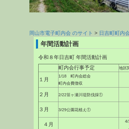
岡山市電子町内会 のサイト
>
日吉町町内
年間活動計画
令和８年日吉町 年間活動計画
町内会行事予定
地区
1/18 町内会総会
１月
町内会費徴収
２月
2/22笹ヶ瀬川堤防伐採①
３月
3/29公園花植え①
4
４月