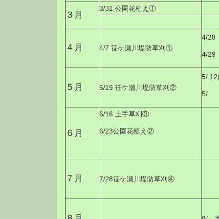
3/31 公園花植え①
３月
4/2
４月
4/7 笹ケ瀬川堤防草刈①
4/2
5/ 
５月
5/19 笹ケ瀬川堤防草刈②
5/
6/16 土手草刈③
6/23公園花植え②
６月
７月
7/28笹ケ瀬川堤防草刈④
８月
8/