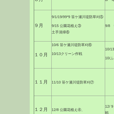
9/1/19/99*9 笹ケ瀬川堤防草刈⑤
９月
9/15 公園花植え③
9/
土手清掃⑥
10/6 笹ケ瀬川堤防草刈⑥
10
10/13クリーン作戦
１０月
10
１１月
11/10 笹ケ瀬川堤防草刈⑦
12/
１２月
12/8 公園花植え④、
戦