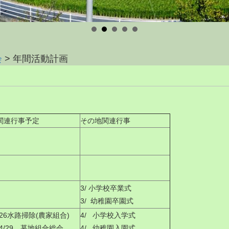
会
>
年間活動計画
関連行事予定
その地関連行事
3/ 小学校卒業式
3/ 幼稚園卒園式
/26水路掃除(農家組合)
4/ 小学校入学式
4/29 墓地組合総会
4/ 幼稚園入園式