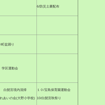
6/防災土嚢配布
 本町盆踊り
28 学区運動会
/12 白髭宮境内清掃
１０/宝島保育園運動会
/ふれあいの会(大野小学校)
10/白髭宮秋祭り