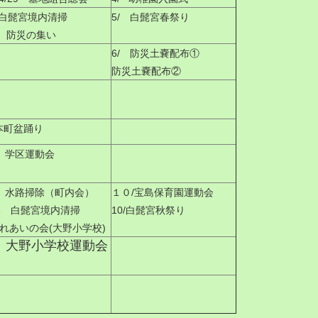
10白髭宮境内清掃
5/ 白髭宮春祭り
 防災の集い
6/ 防災土嚢配布①
防災土嚢配布②
 本町盆踊り
27 学区運動会
/4 水路掃除（町内会）
１０/宝島保育園運動会
11 白髭宮境内清掃
10/白髭宮秋祭り
/ふれあいの会(大野小学校)
/ 大野小学校運動会