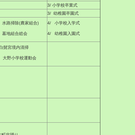
3/ 小学校卒業式
3/ 幼稚園卒園式
8 水路掃除(農家組合)
4/ 小学校入学式
9 墓地組合総会
4/ 幼稚園入園式
12白髭宮境内清掃
 大野小学校運動会
 本町盆踊り