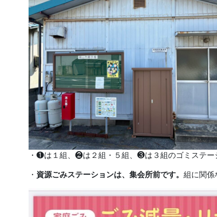
・❶は１組、❷は２組・５組、❸は３組のゴミステー
・
資源ごみステーションは、集会所前です。
組に関係