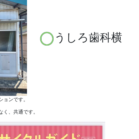
うしろ歯科横
ションです。
なく、共通です。