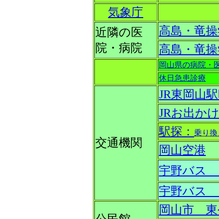
気象庁
高島・竜操
近隣の医
院・病院
高島・竜操
岡山県の病院・
休日急患診療
JR東岡山
JRお出か
駅探：
乗り換
交通機関
岡山空港
宇野バス 
宇野バス 
岡山市 東