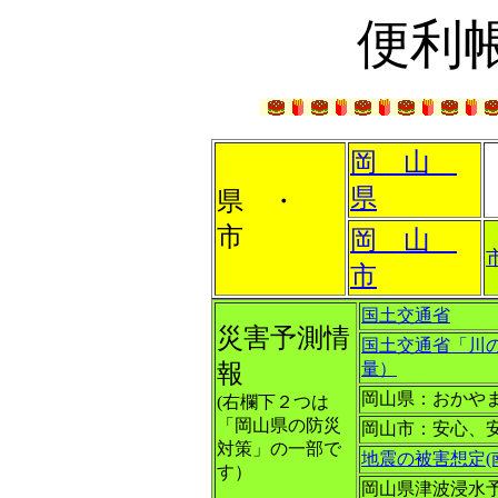
便利
岡 山
県
県 ・
市
岡 山
市
国土交通省
災害予測情
国土交通省「川
報
量）
岡山県：おかや
(右欄下２つは
「岡山県の防災
岡山市：安心、
対策」の一部で
地震の被害想定(
す）
岡山県津波浸水